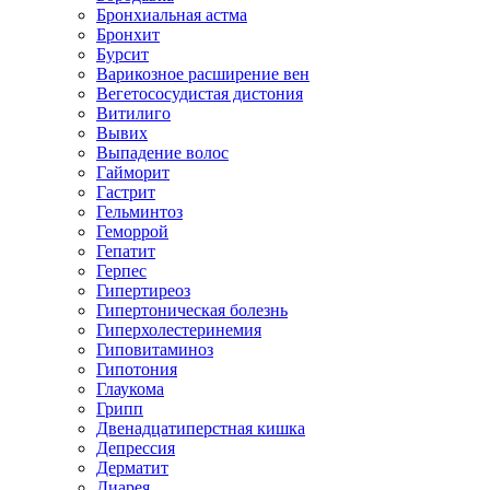
Бронхиальная астма
Бронхит
Бурсит
Варикозное расширение вен
Вегетососудистая дистония
Витилиго
Вывих
Выпадение волос
Гайморит
Гастрит
Гельминтоз
Геморрой
Гепатит
Герпес
Гипертиреоз
Гипертоническая болезнь
Гиперхолестеринемия
Гиповитаминоз
Гипотония
Глаукома
Грипп
Двенадцатиперстная кишка
Депрессия
Дерматит
Диарея