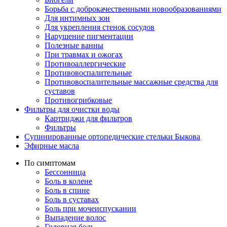
Борьба с доброкачественными новообразованиями
Для интимных зон
Для укрепления стенок сосудов
Нарушение пигментации
Полезные ванны
При травмах и ожогах
Противоаллергические
Противовоспалительные
Противовоспалительные массажные средства для
суставов
Противогрибковые
Фильтры для очистки воды
Картриджи для фильтров
Фильтры
Супинированные ортопедические стельки Быкова
Эфирные масла
По симптомам
Бессонница
Боль в колене
Боль в спине
Боль в суставах
Боль при мочеиспускании
Выпадение волос
Головная боль