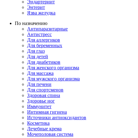
Эндартериит
Энтерит
Язва желудка
По назначению
Антипаразитарные
Антистресс
Для аллергиков
Для беременных
Для глаз
Для детей
Для диабетиков
Для женского организма
Для массажа
Для мужского организма
Для печени
Для спортсменов
Здоровая спина
Здоровье ног
Иммунитет
Интимная гигиена
Источники антиоксидантов
Косметика
Лечебные крема
Мочеполовая система