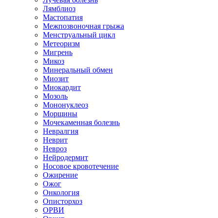
Лямблиоз
Мастопатия
Межпозвоночная грыжа
Менструальный цикл
Метеоризм
Мигрень
Микоз
Минеральный обмен
Миозит
Миокардит
Мозоль
Мононуклеоз
Морщины
Мочекаменная болезнь
Невралгия
Неврит
Невроз
Нейродермит
Носовое кровотечение
Ожирение
Ожог
Онкология
Описторхоз
ОРВИ