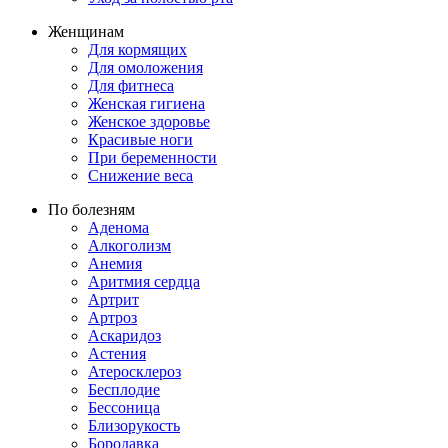
Женщинам
Для кормящих
Для омоложения
Для фитнеса
Женская гигиена
Женское здоровье
Красивые ноги
При беременности
Снижение веса
По болезням
Аденома
Алкоголизм
Анемия
Аритмия сердца
Артрит
Артроз
Аскаридоз
Астения
Атеросклероз
Бесплодие
Бессоница
Близорукость
Бородавка