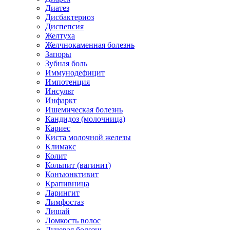
Диатез
Дисбактериоз
Диспепсия
Желтуха
Желчнокаменная болезнь
Запоры
Зубная боль
Иммунодефицит
Импотенция
Инсульт
Инфаркт
Ишемическая болезнь
Кандидоз (молочница)
Кариес
Киста молочной железы
Климакс
Колит
Кольпит (вагинит)
Конъюнктивит
Крапивница
Ларингит
Лимфостаз
Лишай
Ломкость волос
Лучевая болезнь