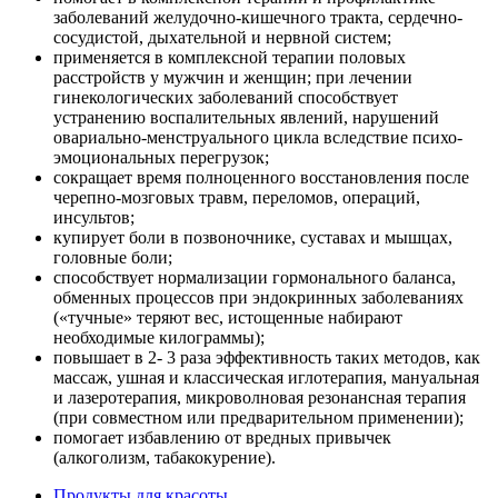
заболеваний желудочно-кишечного тракта, сердечно-
сосудистой, дыхательной и нервной систем;
применяется в комплексной терапии половых
расстройств у мужчин и женщин; при лечении
гинекологических заболеваний способствует
устранению воспалительных явлений, нарушений
овариально-менструального цикла вследствие психо-
эмоциональных перегрузок;
сокращает время полноценного восстановления после
черепно-мозговых травм, переломов, операций,
инсультов;
купирует боли в позвоночнике, суставах и мышцах,
головные боли;
способствует нормализации гормонального баланса,
обменных процессов при эндокринных заболеваниях
(«тучные» теряют вес, истощенные набирают
необходимые килограммы);
повышает в 2- 3 раза эффективность таких методов, как
массаж, ушная и классическая иглотерапия, мануальная
и лазеротерапия, микроволновая резонансная терапия
(при совместном или предварительном применении);
помогает избавлению от вредных привычек
(алкоголизм, табакокурение).
Продукты для красоты