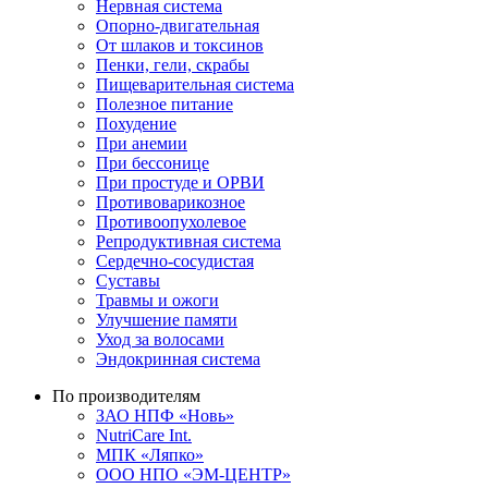
Нервная система
Опорно-двигательная
От шлаков и токсинов
Пенки, гели, скрабы
Пищеварительная система
Полезное питание
Похудение
При анемии
При бессонице
При простуде и ОРВИ
Противоварикозное
Противоопухолевое
Репродуктивная система
Сердечно-сосудистая
Суставы
Травмы и ожоги
Улучшение памяти
Уход за волосами
Эндокринная система
По производителям
ЗАО НПФ «Новь»
NutriCare Int.
МПК «Ляпко»
ООО НПО «ЭМ-ЦЕНТР»