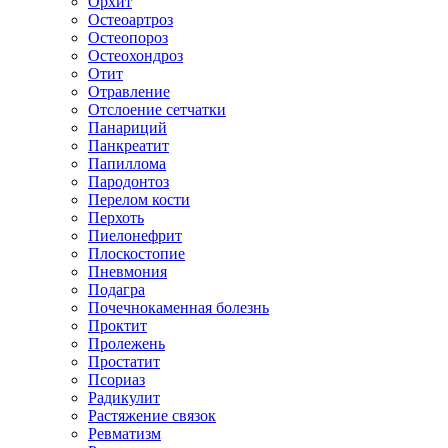
Орхит
Остеоартроз
Остеопороз
Остеохондроз
Отит
Отравление
Отслоение сетчатки
Панариций
Панкреатит
Папиллома
Пародонтоз
Перелом кости
Перхоть
Пиелонефрит
Плоскостопие
Пневмония
Подагра
Почечнокаменная болезнь
Проктит
Пролежень
Простатит
Псориаз
Радикулит
Растяжение связок
Ревматизм