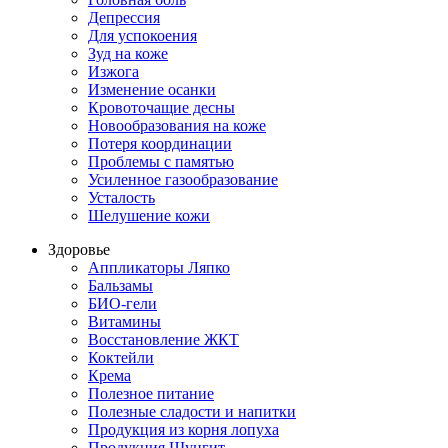
Депрессия
Для успокоения
Зуд на коже
Изжога
Изменение осанки
Кровоточащие десны
Новообразования на коже
Потеря координации
Проблемы с памятью
Усиленное газообразование
Усталость
Шелушение кожи
Здоровье
Аппликаторы Ляпко
Бальзамы
БИО-гели
Витамины
Восстановление ЖКТ
Коктейли
Крема
Полезное питание
Полезные сладости и напитки
Продукция из корня лопуха
Продукция Шунгит