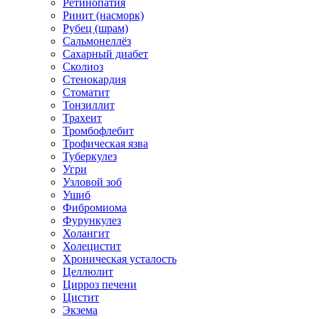
Ретинопатия
Ринит (насморк)
Рубец (шрам)
Сальмонеллёз
Сахарный диабет
Сколиоз
Стенокардия
Стоматит
Тонзиллит
Трахеит
Тромбофлебит
Трофическая язва
Туберкулез
Угри
Узловой зоб
Ушиб
Фибромиома
Фурункулез
Холангит
Холецистит
Хроническая усталость
Целлюлит
Цирроз печени
Цистит
Экзема