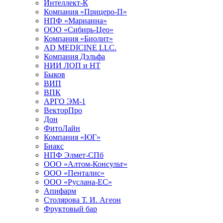
Интеллект-К
Компания «Прицеро-П»
НПФ «Марианна»
ООО «Сибирь-Цео»
Компания «Биолит»
AD MEDICINE LLC.
Компания Дэльфа
НИИ ЛОП и НТ
Быков
ВИП
ВПК
АРГО ЭМ-1
ВекторПро
Дон
ФитоЛайн
Компания «ЮГ»
Биакс
НПФ Элмет-СПб
ООО «Алтом-Консульт»
ООО «Пенталис»
ООО «Руслана-ЕС»
Апифарм
Столярова Т. И. Агеон
Фруктовый бар