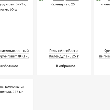
 кисломолочный
Гель «АргоВасна
Кр
урунговит ЖКТ»,
Календула», 25 г
пигме
етки, 60 шт
В избранное
В избранное