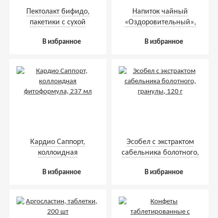
Пектолакт бифидо,
Напиток чайный
пакетики с сухой
«Оздоровительный»,
смесью, 50 г
пакетики с сухой
В избранное
В избранное
смесью, 60 г
Кардио Саппорт,
Эсобел с экстрактом
коллоидная
сабельника болотного,
фитоформула, 237 мл
гранулы, 120 г
В избранное
В избранное