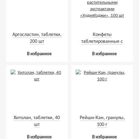
Аргосластин, таблетки,
Конфеты
200 шт
таблетированные с
растительными
В избранное
В избранное
экстрактами
«ХудияГоджи», 100 шт
Хитолан, таблетки, 40
Рейши-Кан, гранулы,
шт
100 г
В избранное
В избранное