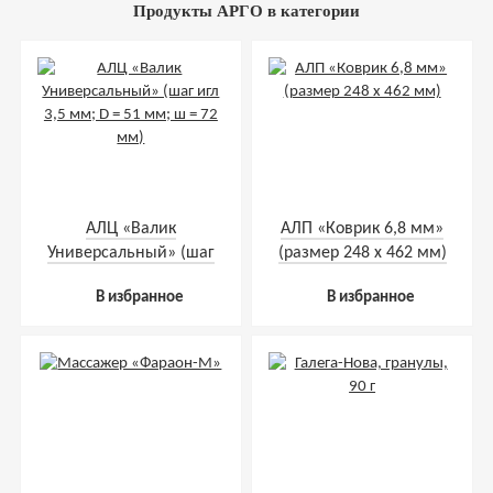
Продукты АРГО в категории
АЛЦ «Валик
АЛП «Коврик 6,8 мм»
Универсальный» (шаг
(размер 248 х 462 мм)
игл 3,5 мм; D = 51 мм;
В избранное
В избранное
ш = 72 мм)