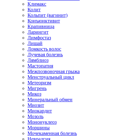
Климакс
Колит
Кольпит (вагинит)
Конъюнктивит
Крапивница
Ларингит
Лимфостаз
Лишай
Ломкость волос
Лучевая болезнь
Лямблиоз
Мастопатия
Межпозвоночная грыжа
Менструальный цикл
Метеоризм
Мигрень
Микоз
Минеральный обмен
Миозит
Миокардит
Мозоль
Мононуклеоз
Морщины
Мочекаменная болезнь
Невралгия