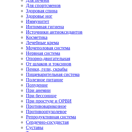
Для печени
Для спортсменов
Здоровая спина
Здоровье ног
Иммунитет
Интимная гигиена
Источники антиоксидантов
Косметика
Лечебные крема
Мочеполовая система
Нервная система
Опорно-двигательная
От шлаков и токсинов
Пенки, гели, скрабы
Пищеварительная система
Полезное питание
Похудение
При анемии
При бессонице
При простуде и ОРВИ
Противоварикозное
Противоопухолевое
Репродуктивная система
Сердечно-сосудистая
Суставы