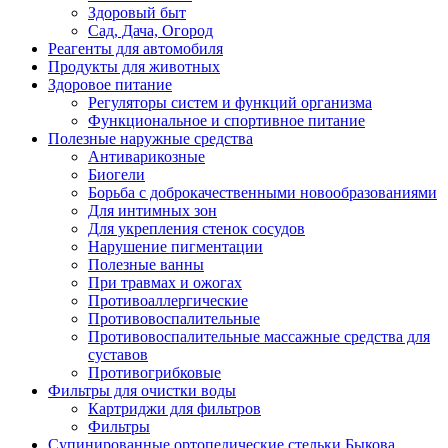
Здоровый быт
Сад, Дача, Огород
Реагенты для автомобиля
Продукты для животных
Здоровое питание
Регуляторы систем и функций организма
Функциональное и спортивное питание
Полезные наружные средства
Антиварикозные
Биогели
Борьба с доброкачественными новообразованиями
Для интимных зон
Для укрепления стенок сосудов
Нарушение пигментации
Полезные ванны
При травмах и ожогах
Противоаллергические
Противовоспалительные
Противовоспалительные массажные средства для
суставов
Противогрибковые
Фильтры для очистки воды
Картриджи для фильтров
Фильтры
Супинированные ортопедические стельки Быкова