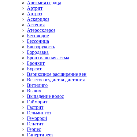
Аритмия сердца
Артрит
Артроз
Аскаридоз
Астения
Атеросклероз
Бесплодие
Бессоница
Близорукость
Бородавка
Бронхиальная астма
Бронхит
Бурсит
Варикозное расширение вен
Вегетососудистая дистония
Витилиго
Вывих
Выпадение волос
Гайморит
Гастрит
Гельминтоз
Геморрой
Гепатит
Герпес
Гипертиреоз