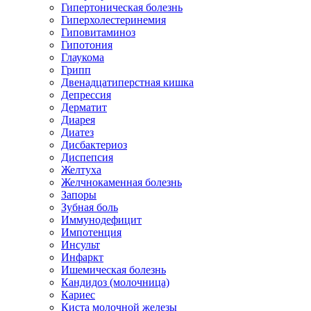
Гипертоническая болезнь
Гиперхолестеринемия
Гиповитаминоз
Гипотония
Глаукома
Грипп
Двенадцатиперстная кишка
Депрессия
Дерматит
Диарея
Диатез
Дисбактериоз
Диспепсия
Желтуха
Желчнокаменная болезнь
Запоры
Зубная боль
Иммунодефицит
Импотенция
Инсульт
Инфаркт
Ишемическая болезнь
Кандидоз (молочница)
Кариес
Киста молочной железы