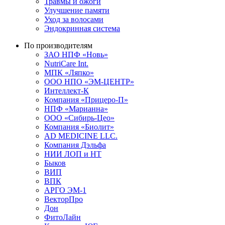
Травмы и ожоги
Улучшение памяти
Уход за волосами
Эндокринная система
По производителям
ЗАО НПФ «Новь»
NutriCare Int.
МПК «Ляпко»
ООО НПО «ЭМ-ЦЕНТР»
Интеллект-К
Компания «Прицеро-П»
НПФ «Марианна»
ООО «Сибирь-Цео»
Компания «Биолит»
AD MEDICINE LLC.
Компания Дэльфа
НИИ ЛОП и НТ
Быков
ВИП
ВПК
АРГО ЭМ-1
ВекторПро
Дон
ФитоЛайн