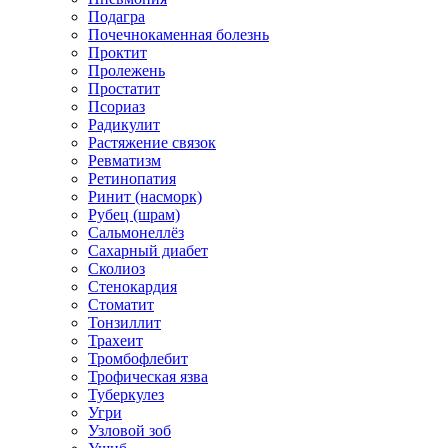
Подагра
Почечнокаменная болезнь
Проктит
Пролежень
Простатит
Псориаз
Радикулит
Растяжение связок
Ревматизм
Ретинопатия
Ринит (насморк)
Рубец (шрам)
Сальмонеллёз
Сахарный диабет
Сколиоз
Стенокардия
Стоматит
Тонзиллит
Трахеит
Тромбофлебит
Трофическая язва
Туберкулез
Угри
Узловой зоб