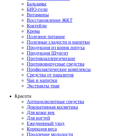
Бальзамы
БИО-гели
Витамины
Восстановление ЖКТ
Коктейли
Крема
Полезное питание
Полезные сладости и напитки
Продукция из корня лопуха
Продукция Шунгит
Противоаллергические
Противовирусные средства
Профилактические комплексы
Средства от паразитов
Чаи и напитки
Экстракты трав
Красота
Антицилюлитные средства
Декоративная косметика
Для кожи век
Для ногтей
Ежедневный уход
Корекция веса
Продление молодости