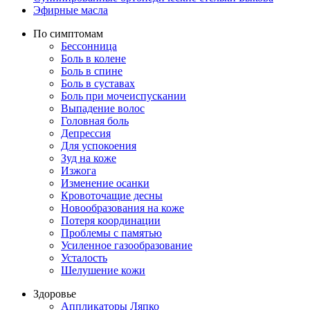
Эфирные масла
По симптомам
Бессонница
Боль в колене
Боль в спине
Боль в суставах
Боль при мочеиспускании
Выпадение волос
Головная боль
Депрессия
Для успокоения
Зуд на коже
Изжога
Изменение осанки
Кровоточащие десны
Новообразования на коже
Потеря координации
Проблемы с памятью
Усиленное газообразование
Усталость
Шелушение кожи
Здоровье
Аппликаторы Ляпко