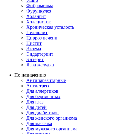
Ушиб
Фибромиома
Фурункулез
Холангит
Холецистит
Хроническая усталость
Целлюлит
Цирроз печени
Цистит
Экзема
Эндартериит
Энтерит
Язва желудка
По назначению
Антипаразитарные
Антистресс
Для аллергиков
Для беременных
Для глаз
Для детей
Для диабетиков
Для женского организма
Для массажа
Для мужского организма