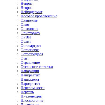
Неврит
Невроз
Нейродермит
Носовое кровотечение
Ожирение
Ожог
Онкология
Описторхоз
ОРВИ
Орхит
Остеоартроз
Остеопороз
Остеохондроз
Отит
Отравление
Отслоение сетчатки
Панариций
Панкреатит
Папиллома
Пародонтоз
Перелом кости
Перхоть
Пиелонефрит
Плоскостопие
Пневмония