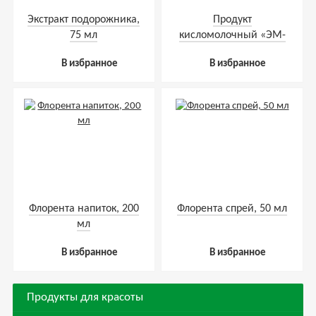
Экстракт подорожника,
Продукт
75 мл
кисломолочный «ЭМ-
Курунга», капсулы, 60
В избранное
В избранное
шт по 0,45 г
Флорента напиток, 200
Флорента спрей, 50 мл
мл
В избранное
В избранное
Продукты для красоты