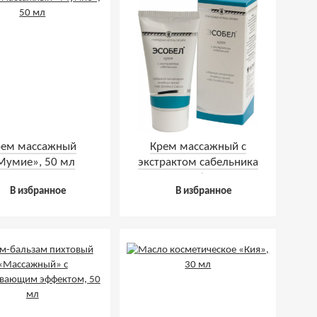
рем массажный
Крем массажный с
Мумие», 50 мл
экстрактом сабельника
«Эсобел»
В избранное
В избранное