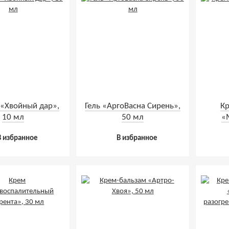
 «Хвойный дар»,
Гель «АргоВасна Сирень»,
К
10 мл
50 мл
«
В избранное
В избранное