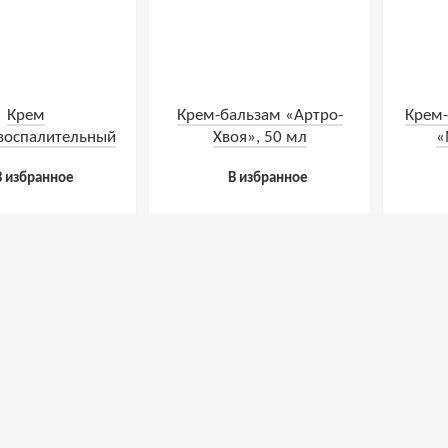
Крем
Крем-бальзам «Артро-
Крем-
воспалительный
Хвоя», 50 мл
«
ента», 30 мл
разогр
В избранное
В избранное