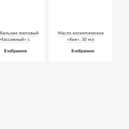
бальзам пихтовый
Масло косметическое
Массажный» с
«Кия», 30 мл
евающим эффектом,
В избранное
В избранное
50 мл