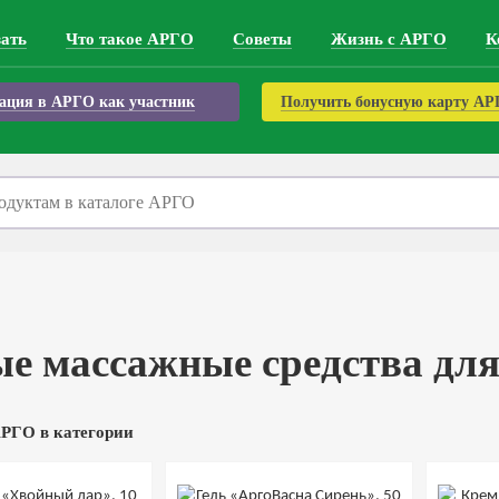
зать
Что такое АРГО
Советы
Жизнь с АРГО
К
ация в АРГО как участник
Получить бонусную карту А
е массажные средства для
РГО в категории