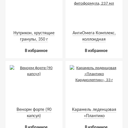
Нутрикон, хрустящие
АнгиОмега Комплекс,
гранулы, 350 г
коллоидная
фитоформула, 237 мл
В избранное
В избранное
Венорм форте (90
Карамель леденцовая
капсул)
«Плантико
Кардиолептин», 33 г
В избранное
В избранное