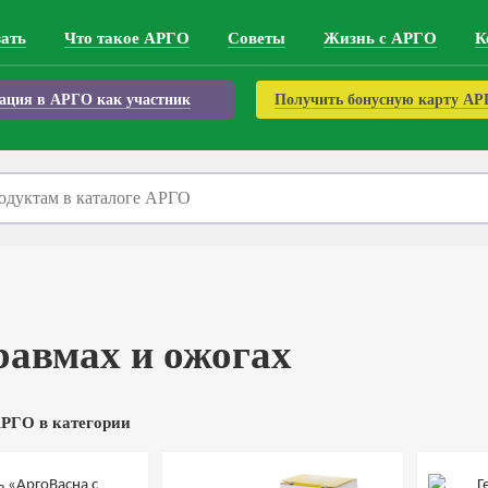
зать
Что такое АРГО
Советы
Жизнь с АРГО
К
ация в АРГО как участник
Получить бонусную карту А
авмах и ожогах
РГО в категории