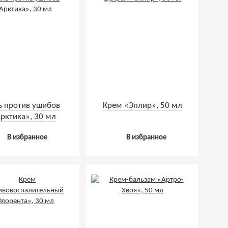
ь против ушибов
Крем «Эплир», 50 мл
рктика», 30 мл
В избранное
В избранное