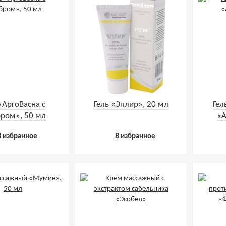
«АргоВасна с
Гель «Эплир», 20 мл
Гел
бром», 50 мл
«А
В избранное
В избранное