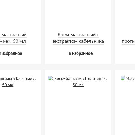
 массажный
Крем массажный с
ие», 50 мл
экстрактом сабельника
проти
«Эсобел»
«Ф
В избранное
В избранное