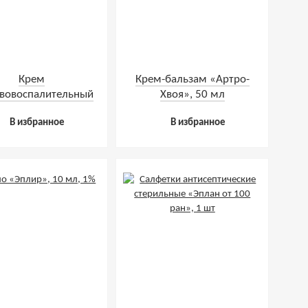
Крем
Крем-бальзам «Артро-
вовоспалительный
Хвоя», 50 мл
лорента», 30 мл
В избранное
В избранное