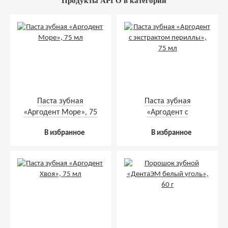
Продукты АРГО в категории
Паста зубная
Паста зубная
«Аргодент Море», 75
«Аргодент с
мл
экстрактом периллы»,
В избранное
В избранное
75 мл