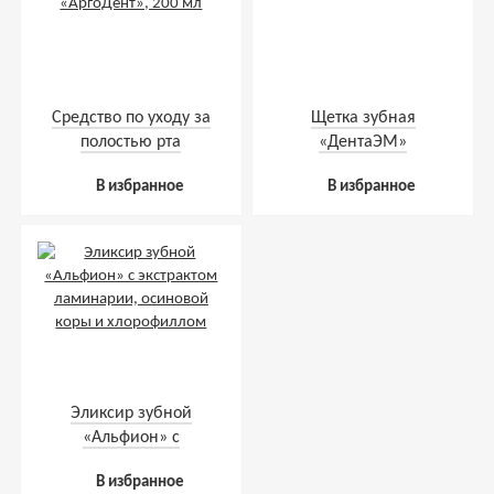
Средство по уходу за
Щетка зубная
полостью рта
«ДентаЭМ»
«АргоДент», 200 мл
В избранное
В избранное
Эликсир зубной
«Альфион» с
экстрактом
В избранное
ламинарии, осиновой