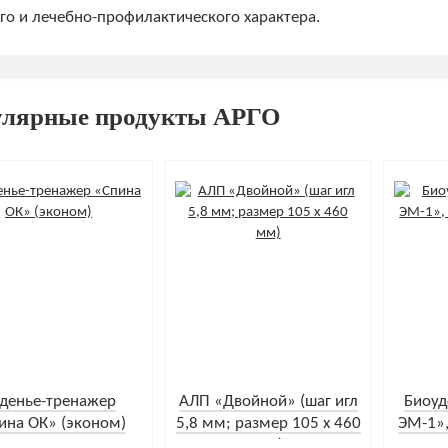
о и лечебно-профилактического характера.
улярные продукты АРГО
денье-тренажер
АЛП «Двойной» (шаг игл
Биоуд
ина ОК» (эконом)
5,8 мм; размер 105 х 460
ЭМ-1»,
мм)
4