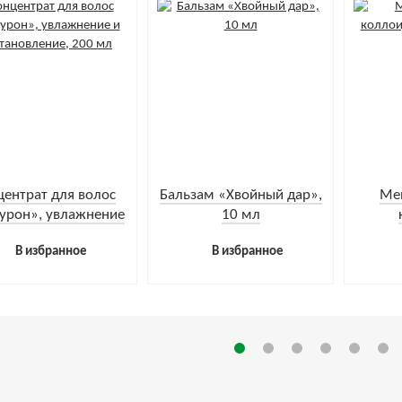
центрат для волос
Бальзам «Хвойный дар»,
Ме
урон», увлажнение
10 мл
сстановление, 200
фито
В избранное
В избранное
мл