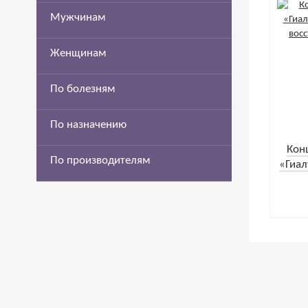
Мужчинам
Женщинам
По болезням
По назначению
Кон
По производителям
«Гиал
и во