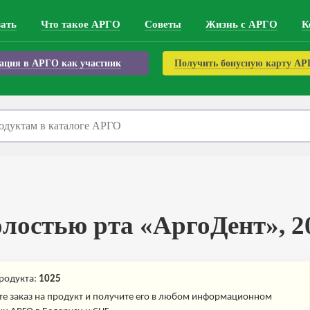
зать
Что такое АРГО
Советы
Жизнь с АРГО
К
ация в АРГО как участник
Получить бонусную карту А
олостью рта «АргоДент», 2
родукта:
1025
е заказ на продукт и получите его в любом информационном