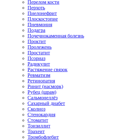
Перелом кости
Перхоть
Пиелонефрит
Плоскостопие
Пневмония
Подагра
Почечнокаменная болезнь
Проктит
Пролежень
Простатит
Псориаз
Радикулит
Растяжение связок
Ревматизм
Ретинопатия
Ринит (насморк)
Рубец (шрам)
Сальмонеллёз
Сахарный диабет
Сколиоз
Стенокардия
Стоматит
Тонзиллит
Трахеит
Тромбофлебит