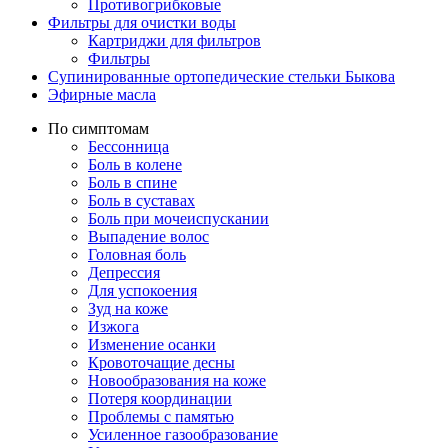
Противогрибковые
Фильтры для очистки воды
Картриджи для фильтров
Фильтры
Супинированные ортопедические стельки Быкова
Эфирные масла
По симптомам
Бессонница
Боль в колене
Боль в спине
Боль в суставах
Боль при мочеиспускании
Выпадение волос
Головная боль
Депрессия
Для успокоения
Зуд на коже
Изжога
Изменение осанки
Кровоточащие десны
Новообразования на коже
Потеря координации
Проблемы с памятью
Усиленное газообразование