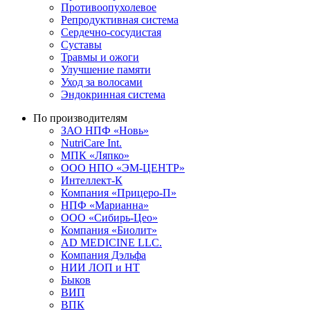
Противоопухолевое
Репродуктивная система
Сердечно-сосудистая
Суставы
Травмы и ожоги
Улучшение памяти
Уход за волосами
Эндокринная система
По производителям
ЗАО НПФ «Новь»
NutriCare Int.
МПК «Ляпко»
ООО НПО «ЭМ-ЦЕНТР»
Интеллект-К
Компания «Прицеро-П»
НПФ «Марианна»
ООО «Сибирь-Цео»
Компания «Биолит»
AD MEDICINE LLC.
Компания Дэльфа
НИИ ЛОП и НТ
Быков
ВИП
ВПК