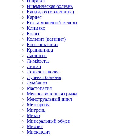
Инфаркт
Ишемическая болезнь
Кандидоз (молочница)
Кариес
Киста молочной железы
Климакс
Колит
Кольпит (вагинит)
Конъюнктивит
Крапивница
Ларингит
Лимфостаз
Лишай
Ломкость волос
Лучевая болезнь
Лямблиоз
Мастопатия
Межпозвоночная грыжа
Менструальный цикл
Метеоризм
Мигрень
Микоз
Минеральный обмен
Миозит
Миокардит