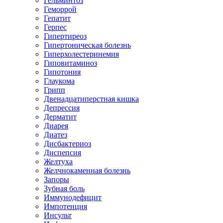
Гельминтоз
Геморрой
Гепатит
Герпес
Гипертиреоз
Гипертоническая болезнь
Гиперхолестеринемия
Гиповитаминоз
Гипотония
Глаукома
Грипп
Двенадцатиперстная кишка
Депрессия
Дерматит
Диарея
Диатез
Дисбактериоз
Диспепсия
Желтуха
Желчнокаменная болезнь
Запоры
Зубная боль
Иммунодефицит
Импотенция
Инсульт