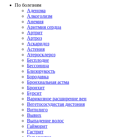
По болезням
Аденома
Алкоголизм
Анемия
Аритмия сердца
Артрит
Артроз
Аскаридоз
Астения
Атеросклероз
Бесплодие
Бессоница
Близорукость
Бородавка
Бронхиальная астма
Бронхит
Бурсит
Варикозное расширение вен
Вегетососудистая дистония
Витилиго
Вывих
Выпадение волос
Гайморит
Гастрит