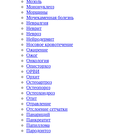
Мозоль
Мононуклеоз
Морщины
Мочекаменная болезнь
Невралгия
Неврит
Невроз
Нейродермит
Носовое кровотечение
Ожирение
Ожог
Онкология
Описторхоз
ОРВИ
Орхит
Остеоартроз
Остеопороз
Остеохондроз
Отит
Отравление
Отслоение сетчатки
Панариций
Панкреатит
Папиллома
Пародонтоз