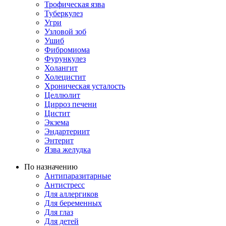
Трофическая язва
Туберкулез
Угри
Узловой зоб
Ушиб
Фибромиома
Фурункулез
Холангит
Холецистит
Хроническая усталость
Целлюлит
Цирроз печени
Цистит
Экзема
Эндартериит
Энтерит
Язва желудка
По назначению
Антипаразитарные
Антистресс
Для аллергиков
Для беременных
Для глаз
Для детей