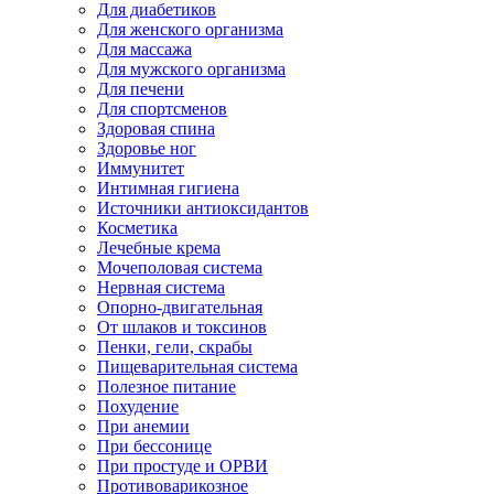
Для диабетиков
Для женского организма
Для массажа
Для мужского организма
Для печени
Для спортсменов
Здоровая спина
Здоровье ног
Иммунитет
Интимная гигиена
Источники антиоксидантов
Косметика
Лечебные крема
Мочеполовая система
Нервная система
Опорно-двигательная
От шлаков и токсинов
Пенки, гели, скрабы
Пищеварительная система
Полезное питание
Похудение
При анемии
При бессонице
При простуде и ОРВИ
Противоварикозное