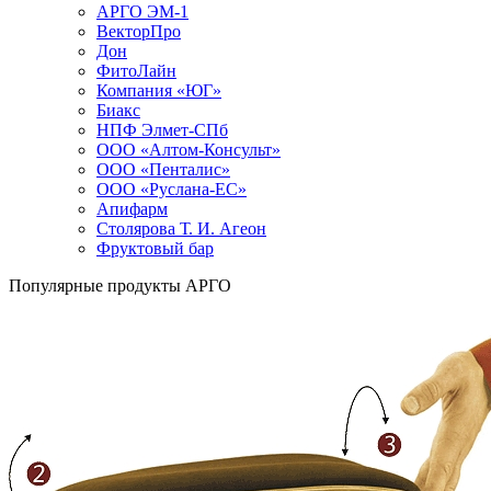
АРГО ЭМ-1
ВекторПро
Дон
ФитоЛайн
Компания «ЮГ»
Биакс
НПФ Элмет-СПб
ООО «Алтом-Консульт»
ООО «Пенталис»
ООО «Руслана-ЕС»
Апифарм
Столярова Т. И. Агеон
Фруктовый бар
Популярные продукты АРГО