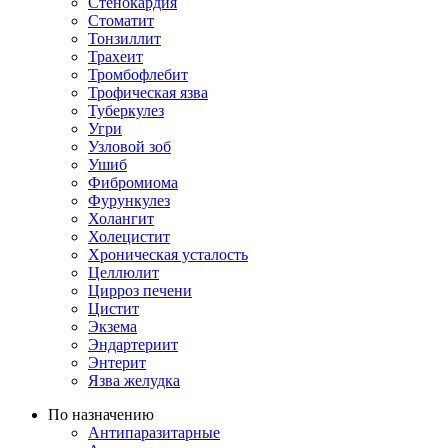
Стенокардия
Стоматит
Тонзиллит
Трахеит
Тромбофлебит
Трофическая язва
Туберкулез
Угри
Узловой зоб
Ушиб
Фибромиома
Фурункулез
Холангит
Холецистит
Хроническая усталость
Целлюлит
Цирроз печени
Цистит
Экзема
Эндартериит
Энтерит
Язва желудка
По назначению
Антипаразитарные