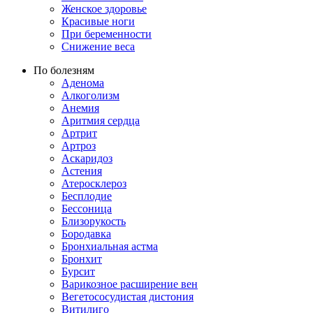
Женское здоровье
Красивые ноги
При беременности
Снижение веса
По болезням
Аденома
Алкоголизм
Анемия
Аритмия сердца
Артрит
Артроз
Аскаридоз
Астения
Атеросклероз
Бесплодие
Бессоница
Близорукость
Бородавка
Бронхиальная астма
Бронхит
Бурсит
Варикозное расширение вен
Вегетососудистая дистония
Витилиго