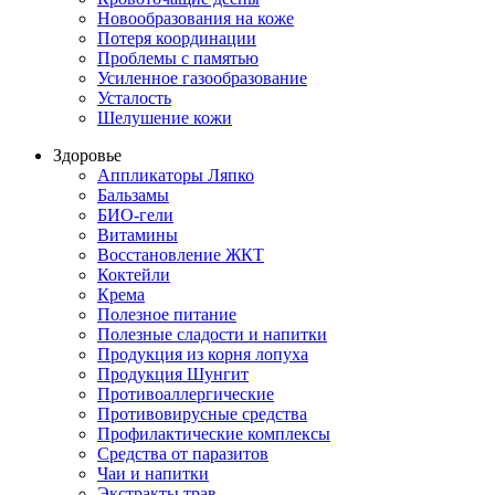
Новообразования на коже
Потеря координации
Проблемы с памятью
Усиленное газообразование
Усталость
Шелушение кожи
Здоровье
Аппликаторы Ляпко
Бальзамы
БИО-гели
Витамины
Восстановление ЖКТ
Коктейли
Крема
Полезное питание
Полезные сладости и напитки
Продукция из корня лопуха
Продукция Шунгит
Противоаллергические
Противовирусные средства
Профилактические комплексы
Средства от паразитов
Чаи и напитки
Экстракты трав