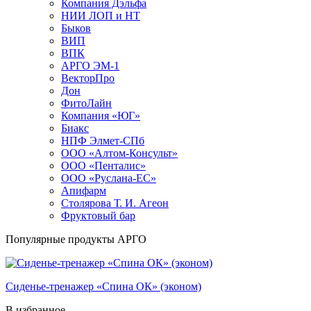
Компания Дэльфа
НИИ ЛОП и НТ
Быков
ВИП
ВПК
АРГО ЭМ-1
ВекторПро
Дон
ФитоЛайн
Компания «ЮГ»
Биакс
НПФ Элмет-СПб
ООО «Алтом-Консульт»
ООО «Пенталис»
ООО «Руслана-ЕС»
Апифарм
Столярова Т. И. Агеон
Фруктовый бар
Популярные продукты АРГО
Cиденье-тренажер «Спина ОК» (эконом)
В избранное