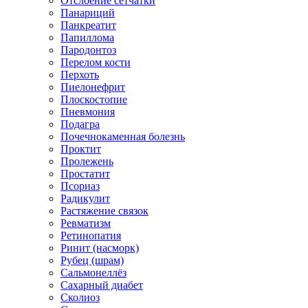
Отслоение сетчатки
Панариций
Панкреатит
Папиллома
Пародонтоз
Перелом кости
Перхоть
Пиелонефрит
Плоскостопие
Пневмония
Подагра
Почечнокаменная болезнь
Проктит
Пролежень
Простатит
Псориаз
Радикулит
Растяжение связок
Ревматизм
Ретинопатия
Ринит (насморк)
Рубец (шрам)
Сальмонеллёз
Сахарный диабет
Сколиоз