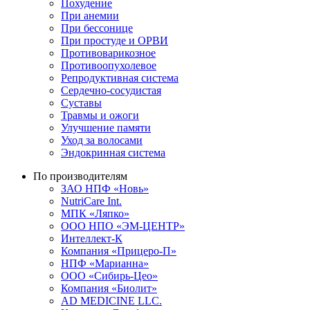
Похудение
При анемии
При бессонице
При простуде и ОРВИ
Противоварикозное
Противоопухолевое
Репродуктивная система
Сердечно-сосудистая
Суставы
Травмы и ожоги
Улучшение памяти
Уход за волосами
Эндокринная система
По производителям
ЗАО НПФ «Новь»
NutriCare Int.
МПК «Ляпко»
ООО НПО «ЭМ-ЦЕНТР»
Интеллект-К
Компания «Прицеро-П»
НПФ «Марианна»
ООО «Сибирь-Цео»
Компания «Биолит»
AD MEDICINE LLC.