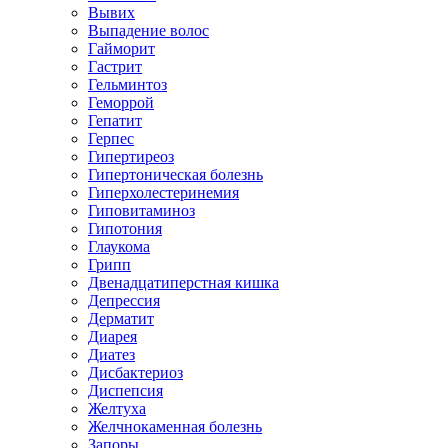
Вывих
Выпадение волос
Гайморит
Гастрит
Гельминтоз
Геморрой
Гепатит
Герпес
Гипертиреоз
Гипертоническая болезнь
Гиперхолестеринемия
Гиповитаминоз
Гипотония
Глаукома
Грипп
Двенадцатиперстная кишка
Депрессия
Дерматит
Диарея
Диатез
Дисбактериоз
Диспепсия
Желтуха
Желчнокаменная болезнь
Запоры