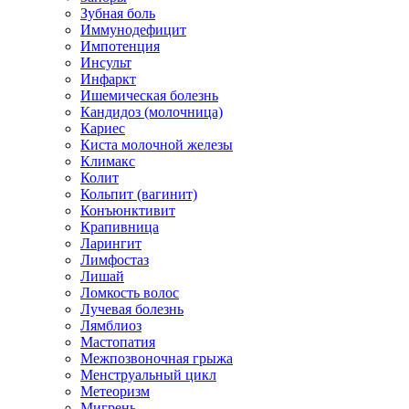
Зубная боль
Иммунодефицит
Импотенция
Инсульт
Инфаркт
Ишемическая болезнь
Кандидоз (молочница)
Кариес
Киста молочной железы
Климакс
Колит
Кольпит (вагинит)
Конъюнктивит
Крапивница
Ларингит
Лимфостаз
Лишай
Ломкость волос
Лучевая болезнь
Лямблиоз
Мастопатия
Межпозвоночная грыжа
Менструальный цикл
Метеоризм
Мигрень