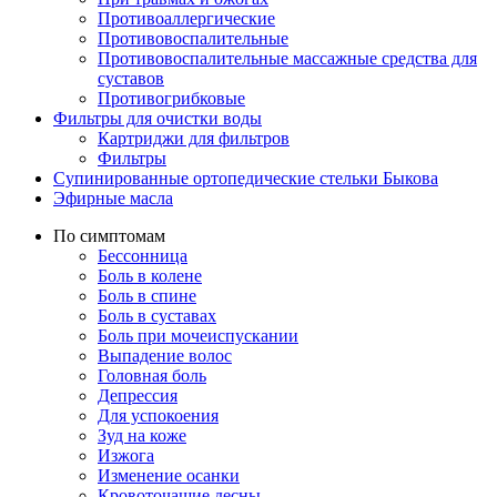
Противоаллергические
Противовоспалительные
Противовоспалительные массажные средства для
суставов
Противогрибковые
Фильтры для очистки воды
Картриджи для фильтров
Фильтры
Супинированные ортопедические стельки Быкова
Эфирные масла
По симптомам
Бессонница
Боль в колене
Боль в спине
Боль в суставах
Боль при мочеиспускании
Выпадение волос
Головная боль
Депрессия
Для успокоения
Зуд на коже
Изжога
Изменение осанки
Кровоточащие десны