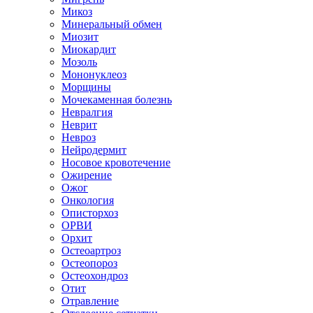
Микоз
Минеральный обмен
Миозит
Миокардит
Мозоль
Мононуклеоз
Морщины
Мочекаменная болезнь
Невралгия
Неврит
Невроз
Нейродермит
Носовое кровотечение
Ожирение
Ожог
Онкология
Описторхоз
ОРВИ
Орхит
Остеоартроз
Остеопороз
Остеохондроз
Отит
Отравление