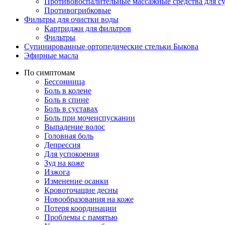
Противовоспалительные массажные средства для с
Противогрибковые
Фильтры для очистки воды
Картриджи для фильтров
Фильтры
Супинированные ортопедические стельки Быкова
Эфирные масла
По симптомам
Бессонница
Боль в колене
Боль в спине
Боль в суставах
Боль при мочеиспускании
Выпадение волос
Головная боль
Депрессия
Для успокоения
Зуд на коже
Изжога
Изменение осанки
Кровоточащие десны
Новообразования на коже
Потеря координации
Проблемы с памятью