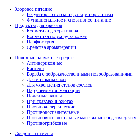
Здоровое питание
Регуляторы систем и функций организма
Функциональное и спортивное питание
Продукты для красоты
Косметика декоративная
Косметика по уходу за кожей
Парфюмерия
Средства ароматерапии
Полезные наружные средства
Антиварикозные
Биогели
Борьба с доброкачественными новообразованиями
Для интимных зон
Для укрепления стенок сосудов
Нарушение пигментации
Полезные ванны
При травмах и ожогах
Противоаллергические
Противовоспалительные
Противовоспалительные массажные средства для с
Противогрибковые
Средства гигиены