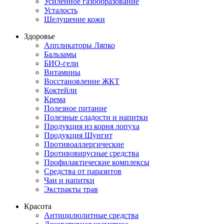
Усиленное газообразование
Усталость
Шелушение кожи
Здоровье
Аппликаторы Ляпко
Бальзамы
БИО-гели
Витамины
Восстановление ЖКТ
Коктейли
Крема
Полезное питание
Полезные сладости и напитки
Продукция из корня лопуха
Продукция Шунгит
Противоаллергические
Противовирусные средства
Профилактические комплексы
Средства от паразитов
Чаи и напитки
Экстракты трав
Красота
Антицилюлитные средства