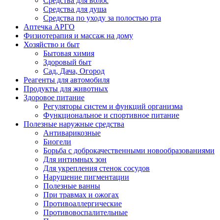
Средства для волос
Средства для душа
Средства по уходу за полостью рта
Аптечка АРГО
Физиотерапия и массаж на дому
Хозяйство и быт
Бытовая химия
Здоровый быт
Сад, Дача, Огород
Реагенты для автомобиля
Продукты для животных
Здоровое питание
Регуляторы систем и функций организма
Функциональное и спортивное питание
Полезные наружные средства
Антиварикозные
Биогели
Борьба с доброкачественными новообразованиями
Для интимных зон
Для укрепления стенок сосудов
Нарушение пигментации
Полезные ванны
При травмах и ожогах
Противоаллергические
Противовоспалительные