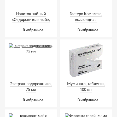
Напиток чайный
Гастеро Комплекс,
«Оздоровительный»,
коллоидная
пакетики с сухой
фитоформула, 237 мл
В избранное
В избранное
смесью, 60 г
Экстракт подорожника,
Мумичага, таблетки,
75 мл
100 шт
В избранное
В избранное