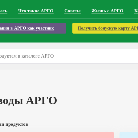
зать
Что такое АРГО
Советы
Жизнь с АРГО
К
ация в АРГО как участник
Получить бонусную карту А
 воды АРГО
ии продуктов