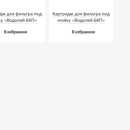
дж для фильтра под
Картридж для фильтра под
у «Водолей-БКП»
мойку «Водолей-БКП»
цеолитовый
умягчающий
В избранное
В избранное