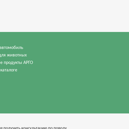
автомобиль
для животных
е продукты АРГО
 каталоге
кже получить консультацию по поводу