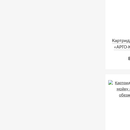
Картрид
«АРГО-
«Водо
шу