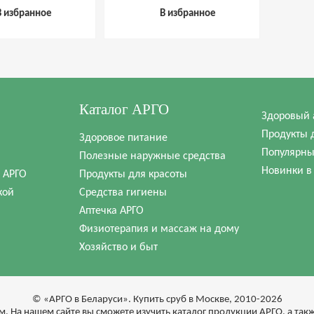
гольный
полипропиленовый
В избранное
В избранное
Каталог АРГО
Здоровый 
Продукты 
Здоровое питание
Популярны
Полезные наружные средства
Новинки в
в АРГО
Продукты для красоты
кой
Средства гигиены
Аптечка АРГО
Физиотерапия и массаж на дому
Хозяйство и быт
© «АРГО в Беларуси». Купить сруб в Москве, 2010-2026
м. На нашем сайте вы сможете изучить каталог продукции АРГО, а та