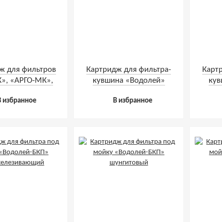
ж для фильтров
Картридж для фильтра-
Карт
К», «АРГО-МК»,
кувшина «Водолей»
кув
лей» ПРЕМИУМ
умягчающий
В избранное
В избранное
нгитовый