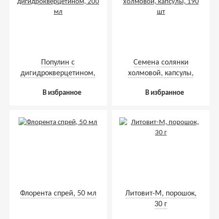
Популин с
Семена солянки
дигидрокверцетином,
холмовой, капсулы,
200 мл
190 шт
В избранное
В избранное
Флорента спрей, 50 мл
Литовит-М, порошок,
30 г