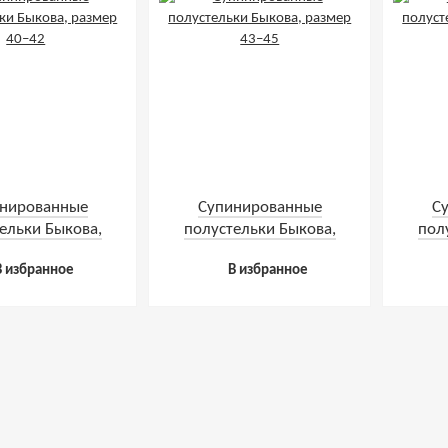
нированные
Супинированные
С
ельки Быкова,
полустельки Быкова,
пол
змер 40–42
размер 43–45
В избранное
В избранное