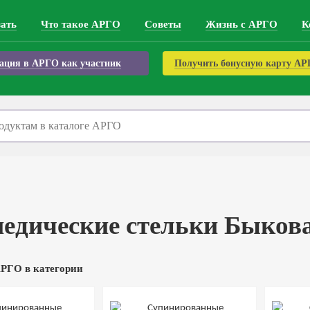
зать
Что такое АРГО
Советы
Жизнь с АРГО
К
ация в АРГО как участник
Получить бонусную карту А
едические стельки Быков
РГО в категории