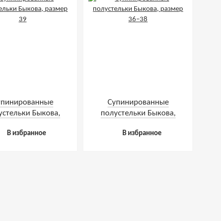
упинированные
Супинированные
устельки Быкова,
полустельки Быкова,
размер 39
размер 36–38
В избранное
В избранное