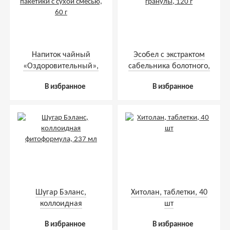
Напиток чайный
Эсобел с экстрактом
«Оздоровительный»,
сабельника болотного,
пакетики с сухой
гранулы, 120 г
В избранное
В избранное
смесью, 60 г
Шугар Бэланс,
Хитолан, таблетки, 40
коллоидная
шт
фитоформула, 237 мл
В избранное
В избранное