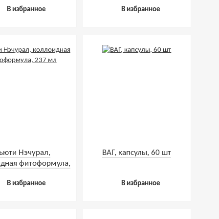
237 мл
В избранное
В избранное
ьюти Нэчурал,
ВАГ, капсулы, 60 шт
дная фитоформула,
237 мл
В избранное
В избранное