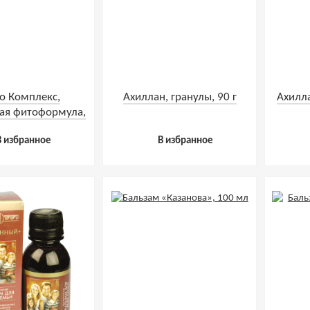
о Комплекс,
Ахиллан, гранулы, 90 г
Ахилла
ая фитоформула,
237 мл
В избранное
В избранное