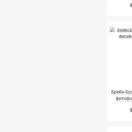
Брейн Бу
фитофо