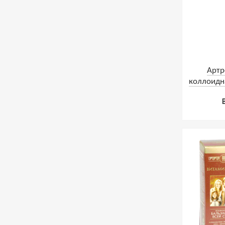
Артр
коллоидн