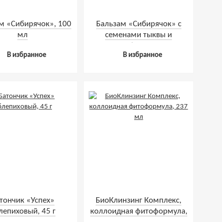
м «Сибирячок», 100
Бальзам «Сибирячок» с
мл
семенами тыквы и
листьями березы, 100 мл
В избранное
В избранное
тончик «Успех»
БиоКлинзинг Комплекс,
лепиховый, 45 г
коллоидная фитоформула,