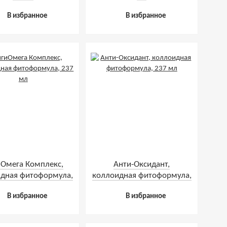
В избранное
В избранное
иОмега Комплекс,
Анти-Оксидант,
дная фитоформула,
коллоидная фитоформула,
237 мл
237 мл
В избранное
В избранное