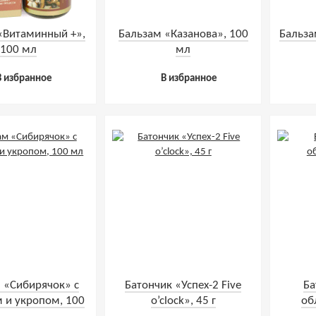
«Витаминный +»,
Бальзам «Казанова», 100
Бальза
100 мл
мл
В избранное
В избранное
 «Сибирячок» с
Батончик «Успех-2 Five
Ба
 и укропом, 100
o’clock», 45 г
об