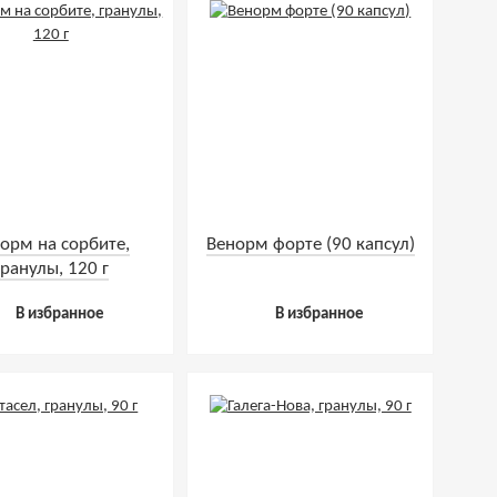
орм на сорбите,
Венорм форте (90 капсул)
гранулы, 120 г
В избранное
В избранное