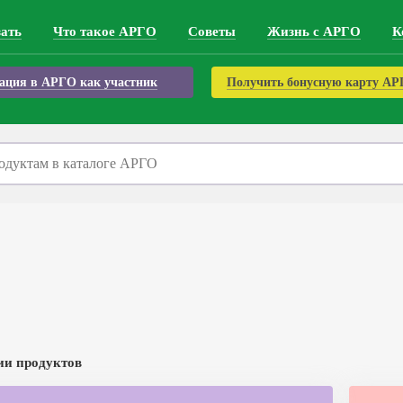
зать
Что такое АРГО
Советы
Жизнь с АРГО
К
ация в АРГО как участник
Получить бонусную карту А
ии продуктов