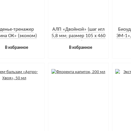
денье-тренажер
АЛП «Двойной» (шаг игл
Биоуд
ина ОК» (эконом)
5,8 мм; размер 105 х 460
ЭМ-1»,
мм)
4
В избранное
В избранное