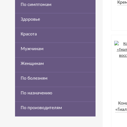
Крем
По симптомам
Здоровье
Красота
Мужчинам
Женщинам
По болезням
По назначению
Кон
По производителям
«Гиал
и во