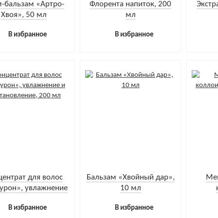
-бальзам «Артро-
Флорента напиток, 200
Экстр
Хвоя», 50 мл
мл
В избранное
В избранное
центрат для волос
Бальзам «Хвойный дар»,
Ме
урон», увлажнение
10 мл
сстановление, 200
фито
В избранное
В избранное
мл