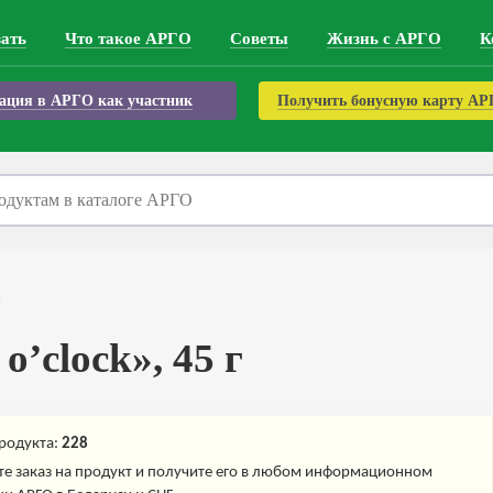
зать
Что такое АРГО
Советы
Жизнь с АРГО
К
ация в АРГО как участник
Получить бонусную карту А
o’clock», 45 г
родукта:
228
е заказ на продукт и получите его в любом информационном