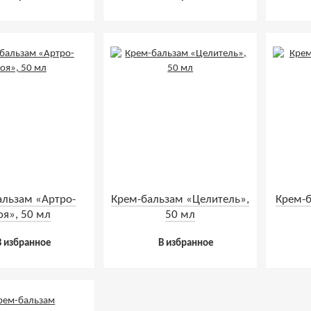
альзам «Артро-
Крем-бальзам «Целитель»,
Крем-б
оя», 50 мл
50 мл
В избранное
В избранное