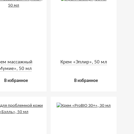
рем массажный
Крем «Эплир», 50 мл
Мумие», 50 мл
В избранное
В избранное