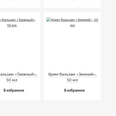
альзам «Таежный»,
Крем-бальзам «Зимний»,
50 мл
50 мл
В избранное
В избранное