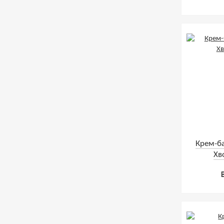
Крем-б
Хв