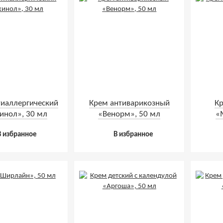
тиаллергический
Крем антиварикозный
К
инол», 30 мл
«Венорм», 50 мл
«
В избранное
В избранное