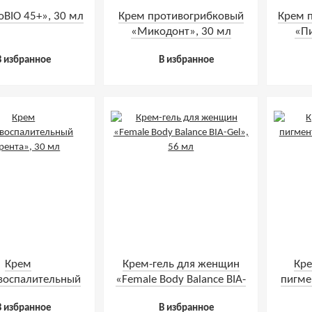
oBIO 45+», 30 мл
Крем противогрибковый
Крем 
«Микодонт», 30 мл
«П
В избранное
В избранное
Крем
Крем-гель для женщин
Кр
воспалительный
«Female Body Balance BIA-
пигме
ента», 30 мл
Gel», 56 мл
В избранное
В избранное