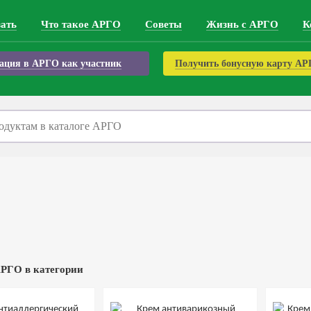
зать
Что такое АРГО
Советы
Жизнь с АРГО
К
ация в АРГО как участник
Получить бонусную карту А
РГО в категории