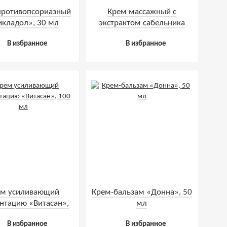
противопсориазный
Крем массажный с
икладол», 30 мл
экстрактом сабельника
«Эсобел»
В избранное
В избранное
ем усиливающий
Крем-бальзам «Донна», 50
нтацию «Витасан»,
мл
100 мл
В избранное
В избранное