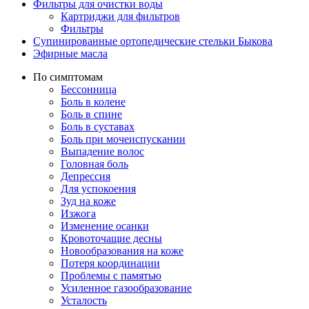
Фильтры для очистки воды
Картриджи для фильтров
Фильтры
Супинированные ортопедические стельки Быкова
Эфирные масла
По симптомам
Бессонница
Боль в колене
Боль в спине
Боль в суставах
Боль при мочеиспускании
Выпадение волос
Головная боль
Депрессия
Для успокоения
Зуд на коже
Изжога
Изменение осанки
Кровоточащие десны
Новообразования на коже
Потеря координации
Проблемы с памятью
Усиленное газообразование
Усталость