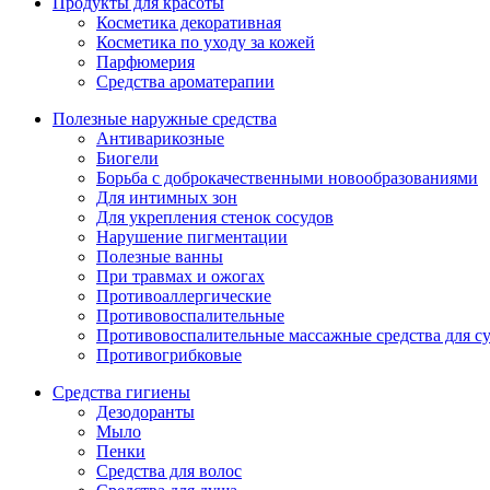
Продукты для красоты
Косметика декоративная
Косметика по уходу за кожей
Парфюмерия
Средства ароматерапии
Полезные наружные средства
Антиварикозные
Биогели
Борьба с доброкачественными новообразованиями
Для интимных зон
Для укрепления стенок сосудов
Нарушение пигментации
Полезные ванны
При травмах и ожогах
Противоаллергические
Противовоспалительные
Противовоспалительные массажные средства для с
Противогрибковые
Средства гигиены
Дезодоранты
Мыло
Пенки
Средства для волос