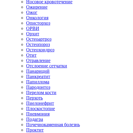
Носовое кровотечение
Ожирение
Ожог
Онкология
Описторхоз
ОРВИ
Орхит
Остеоартроз
Остеопороз
Остеохондроз
Отит
Отравление
Отслоение сетчатки
Панариций
Панкреатит
Папиллома
Пародонтоз
Перелом кости
Перхоть
Пиелонефрит
Плоскостопие
Пневмония
Подагра
Почечнокаменная болезнь
Проктит