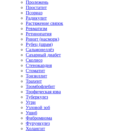
Пролежень
Простатит
Псориаз
Радикулит
Растяжение связок
Ревматизм
Ретинопатия
Ринит (насморк)
Рубец (шрам)
Сальмонеллёз
Сахарный диабет
Сколиоз
Стенокардия
Стоматит
Тонзиллит
Трахеит
Тромбофлебит
Трофическая язва
Туберкулез
Угри
Узловой зоб
Ушиб
Фибромиома
Фурункулез
Холангит