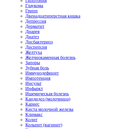
Гипотония
Глаукома
Грипп
Двенадцатиперстная кишка
Депрессия
Дерматит
Диарея
Диатез
Дисбактериоз
Диспепсия
Желтуха
Желчнокаменная болезнь
Запоры
Зубная боль
Иммунодефицит
Импотенция
Инсульт
Инфаркт
Ишемическая болезнь
Кандидоз (молочница)
Кариес
Киста молочной железы
Климакс
Колит
Кольпит (вагинит)