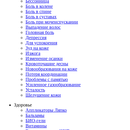
Бессонница
Боль в колене
Боль в спине
Боль в суставах
Боль при мочеиспускании
Выпадение волос
Головная боль
Депрессия
Для успокоения
Зуд на коже
Изжога
Изменение осанки
Кровоточащие десны
Новообразования на коже
Потеря координации
Проблемы с памятью
Усиленное газообразование
Усталость
Шелушение кожи
Здоровье
Аппликаторы Ляпко
Бальзамы
БИО-гели
Витамины