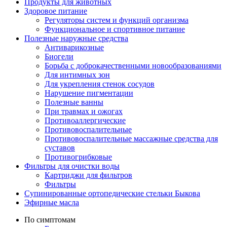
Продукты для животных
Здоровое питание
Регуляторы систем и функций организма
Функциональное и спортивное питание
Полезные наружные средства
Антиварикозные
Биогели
Борьба с доброкачественными новообразованиями
Для интимных зон
Для укрепления стенок сосудов
Нарушение пигментации
Полезные ванны
При травмах и ожогах
Противоаллергические
Противовоспалительные
Противовоспалительные массажные средства для
суставов
Противогрибковые
Фильтры для очистки воды
Картриджи для фильтров
Фильтры
Супинированные ортопедические стельки Быкова
Эфирные масла
По симптомам