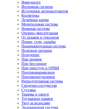
Иммунитет
Интимная гигиена
Источники антиоксидантов
Косметика
Лечебные крема
Мочеполовая система
Нервная система
Опорно-двигательная
От шлаков и токсинов
Пенки, гели, скрабы
Пищеварительная система
Полезное питание
Похудение
При анемии
При бессонице
При простуде и ОРВИ
Противоварикозное
Противоопухолевое
Репродуктивная система
Сердечно-сосудистая
Суставы
Травмы и ожоги
Улучшение памяти
Уход за волосами
Эндокринная система