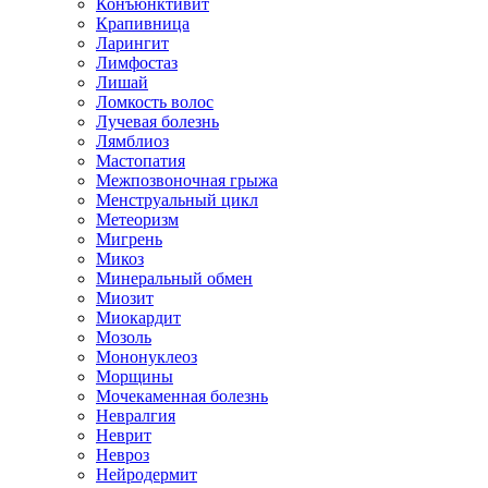
Конъюнктивит
Крапивница
Ларингит
Лимфостаз
Лишай
Ломкость волос
Лучевая болезнь
Лямблиоз
Мастопатия
Межпозвоночная грыжа
Менструальный цикл
Метеоризм
Мигрень
Микоз
Минеральный обмен
Миозит
Миокардит
Мозоль
Мононуклеоз
Морщины
Мочекаменная болезнь
Невралгия
Неврит
Невроз
Нейродермит