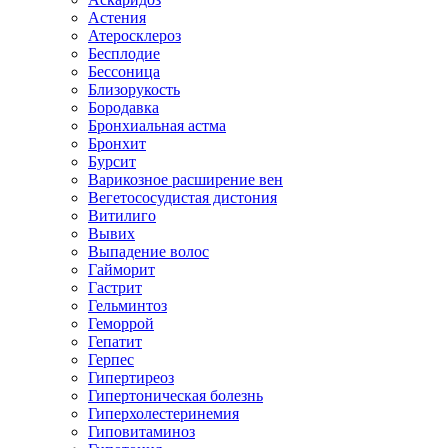
Астения
Атеросклероз
Бесплодие
Бессоница
Близорукость
Бородавка
Бронхиальная астма
Бронхит
Бурсит
Варикозное расширение вен
Вегетососудистая дистония
Витилиго
Вывих
Выпадение волос
Гайморит
Гастрит
Гельминтоз
Геморрой
Гепатит
Герпес
Гипертиреоз
Гипертоническая болезнь
Гиперхолестеринемия
Гиповитаминоз