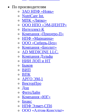
По производителям
ЗАО НПФ «Новь»
NutriCare Int.
МПК «Ляпко»
ООО НПО «ЭМ-ЦЕНТР»
Интеллект-К
Компания «Прицеро-П»
НПФ «Марианна»
ООО «Сибирь-Цео»
Компания «Биолит»
AD MEDICINE LLC.
Компания Дэльфа
НИИ ЛОП и НТ
Быков
ВИП
ВПК
АРГО ЭМ-1
ВекторПро
Дон
ФитоЛайн
Компания «ЮГ»
Биакс
НПФ Элмет-СПб
ООО «Алтом-Консульт»