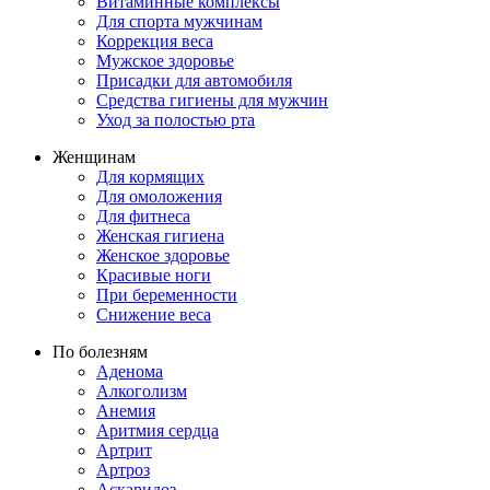
Витаминные комплексы
Для спорта мужчинам
Коррекция веса
Мужское здоровье
Присадки для автомобиля
Средства гигиены для мужчин
Уход за полостью рта
Женщинам
Для кормящих
Для омоложения
Для фитнеса
Женская гигиена
Женское здоровье
Красивые ноги
При беременности
Снижение веса
По болезням
Аденома
Алкоголизм
Анемия
Аритмия сердца
Артрит
Артроз
Аскаридоз