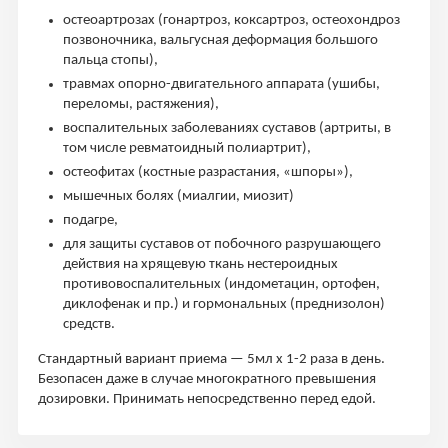
остеоартрозах (гонартроз, коксартроз, остеохондроз
позвоночника, вальгусная деформация большого
пальца стопы),
травмах опорно-двигательного аппарата (ушибы,
переломы, растяжения),
воспалительных заболеваниях суставов (артриты, в
том числе ревматоидный полиартрит),
остеофитах (костные разрастания, «шпоры»),
мышечных болях (миалгии, миозит)
подагре,
для защиты суставов от побочного разрушающего
действия на хрящевую ткань нестероидных
противовоспалительных (индометацин, ортофен,
диклофенак и пр.) и гормональных (преднизолон)
средств.
Стандартный вариант приема — 5мл х 1-2 раза в день.
Безопасен даже в случае многократного превышения
дозировки. Принимать непосредственно перед едой.