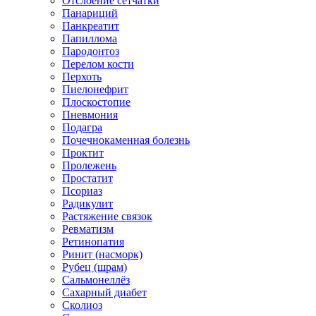
Отслоение сетчатки
Панариций
Панкреатит
Папиллома
Пародонтоз
Перелом кости
Перхоть
Пиелонефрит
Плоскостопие
Пневмония
Подагра
Почечнокаменная болезнь
Проктит
Пролежень
Простатит
Псориаз
Радикулит
Растяжение связок
Ревматизм
Ретинопатия
Ринит (насморк)
Рубец (шрам)
Сальмонеллёз
Сахарный диабет
Сколиоз