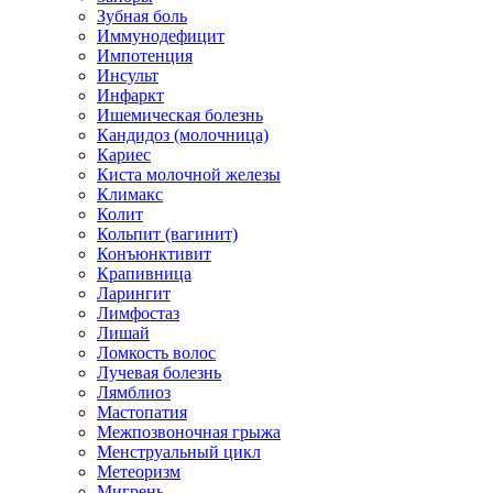
Зубная боль
Иммунодефицит
Импотенция
Инсульт
Инфаркт
Ишемическая болезнь
Кандидоз (молочница)
Кариес
Киста молочной железы
Климакс
Колит
Кольпит (вагинит)
Конъюнктивит
Крапивница
Ларингит
Лимфостаз
Лишай
Ломкость волос
Лучевая болезнь
Лямблиоз
Мастопатия
Межпозвоночная грыжа
Менструальный цикл
Метеоризм
Мигрень