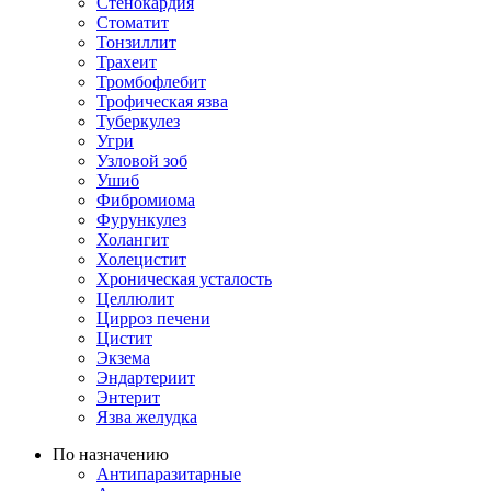
Стенокардия
Стоматит
Тонзиллит
Трахеит
Тромбофлебит
Трофическая язва
Туберкулез
Угри
Узловой зоб
Ушиб
Фибромиома
Фурункулез
Холангит
Холецистит
Хроническая усталость
Целлюлит
Цирроз печени
Цистит
Экзема
Эндартериит
Энтерит
Язва желудка
По назначению
Антипаразитарные