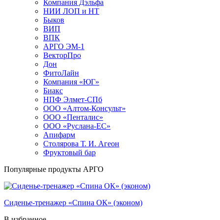
Компания Дэльфа
НИИ ЛОП и НТ
Быков
ВИП
ВПК
АРГО ЭМ-1
ВекторПро
Дон
ФитоЛайн
Компания «ЮГ»
Биакс
НПФ Элмет-СПб
ООО «Алтом-Консульт»
ООО «Пенталис»
ООО «Руслана-ЕС»
Апифарм
Столярова Т. И. Агеон
Фруктовый бар
Популярные продукты АРГО
Cиденье-тренажер «Спина ОК» (эконом)
В избранное