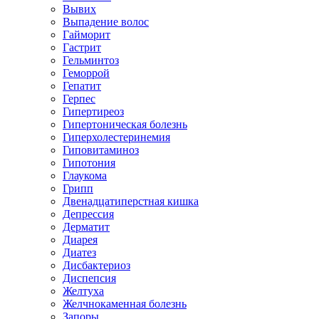
Вывих
Выпадение волос
Гайморит
Гастрит
Гельминтоз
Геморрой
Гепатит
Герпес
Гипертиреоз
Гипертоническая болезнь
Гиперхолестеринемия
Гиповитаминоз
Гипотония
Глаукома
Грипп
Двенадцатиперстная кишка
Депрессия
Дерматит
Диарея
Диатез
Дисбактериоз
Диспепсия
Желтуха
Желчнокаменная болезнь
Запоры