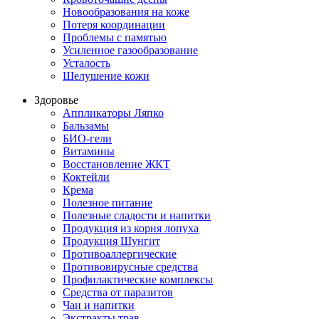
Новообразования на коже
Потеря координации
Проблемы с памятью
Усиленное газообразование
Усталость
Шелушение кожи
Здоровье
Аппликаторы Ляпко
Бальзамы
БИО-гели
Витамины
Восстановление ЖКТ
Коктейли
Крема
Полезное питание
Полезные сладости и напитки
Продукция из корня лопуха
Продукция Шунгит
Противоаллергические
Противовирусные средства
Профилактические комплексы
Средства от паразитов
Чаи и напитки
Экстракты трав