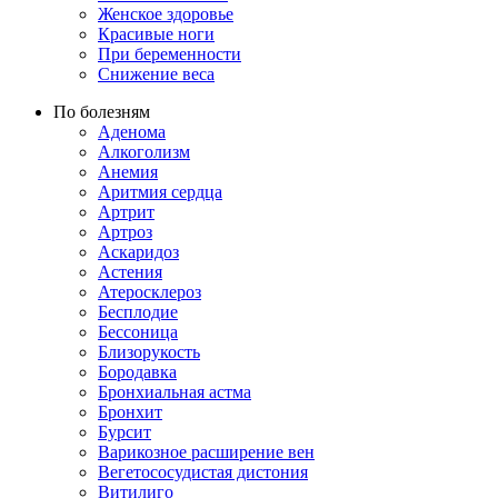
Женское здоровье
Красивые ноги
При беременности
Снижение веса
По болезням
Аденома
Алкоголизм
Анемия
Аритмия сердца
Артрит
Артроз
Аскаридоз
Астения
Атеросклероз
Бесплодие
Бессоница
Близорукость
Бородавка
Бронхиальная астма
Бронхит
Бурсит
Варикозное расширение вен
Вегетососудистая дистония
Витилиго