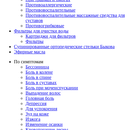
Противоаллергические
Противовоспалительные
Противовоспалительные массажные средства для
суставов
Противогрибковые
Фильтры для очистки воды
Картриджи для фильтров
Фильтры
Супинированные ортопедические стельки Быкова
Эфирные масла
По симптомам
Бессонница
Боль в колене
Боль в спине
Боль в суставах
Боль при мочеиспускании
Выпадение волос
Головная боль
Депрессия
Для успокоения
Зуд на коже
Изжога
Изменение осанки
Кровоточащие десны