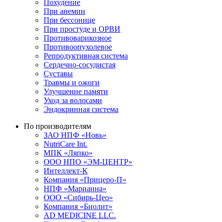
Похудение
При анемии
При бессонице
При простуде и ОРВИ
Противоварикозное
Противоопухолевое
Репродуктивная система
Сердечно-сосудистая
Суставы
Травмы и ожоги
Улучшение памяти
Уход за волосами
Эндокринная система
По производителям
ЗАО НПФ «Новь»
NutriCare Int.
МПК «Ляпко»
ООО НПО «ЭМ-ЦЕНТР»
Интеллект-К
Компания «Прицеро-П»
НПФ «Марианна»
ООО «Сибирь-Цео»
Компания «Биолит»
AD MEDICINE LLC.