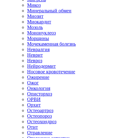
Микоз
Минеральный обмен
Миозит
Миокардит
Мозоль
Мононуклеоз
Морщины
Мочекаменная болезнь
Невралгия
Неврит
Невроз
Нейродермит
Носовое кровотечение
Ожирение
Ожог
Онкология
Описторхоз
ОРВИ
Орхит
Остеоартроз
Остеопороз
Остеохондроз
Отит
Отравление