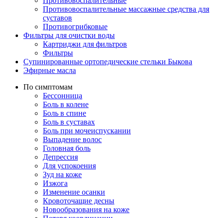
Противовоспалительные
Противовоспалительные массажные средства для
суставов
Противогрибковые
Фильтры для очистки воды
Картриджи для фильтров
Фильтры
Супинированные ортопедические стельки Быкова
Эфирные масла
По симптомам
Бессонница
Боль в колене
Боль в спине
Боль в суставах
Боль при мочеиспускании
Выпадение волос
Головная боль
Депрессия
Для успокоения
Зуд на коже
Изжога
Изменение осанки
Кровоточащие десны
Новообразования на коже