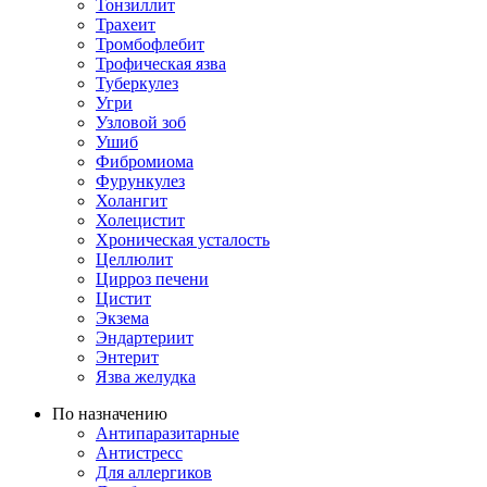
Тонзиллит
Трахеит
Тромбофлебит
Трофическая язва
Туберкулез
Угри
Узловой зоб
Ушиб
Фибромиома
Фурункулез
Холангит
Холецистит
Хроническая усталость
Целлюлит
Цирроз печени
Цистит
Экзема
Эндартериит
Энтерит
Язва желудка
По назначению
Антипаразитарные
Антистресс
Для аллергиков