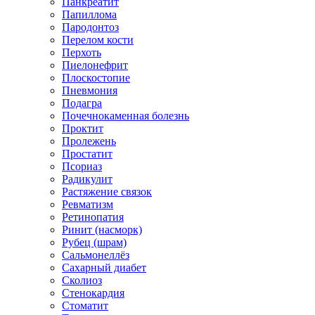
Панкреатит
Папиллома
Пародонтоз
Перелом кости
Перхоть
Пиелонефрит
Плоскостопие
Пневмония
Подагра
Почечнокаменная болезнь
Проктит
Пролежень
Простатит
Псориаз
Радикулит
Растяжение связок
Ревматизм
Ретинопатия
Ринит (насморк)
Рубец (шрам)
Сальмонеллёз
Сахарный диабет
Сколиоз
Стенокардия
Стоматит