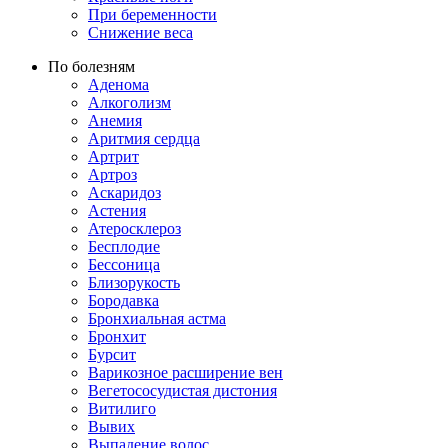
При беременности
Снижение веса
По болезням
Аденома
Алкоголизм
Анемия
Аритмия сердца
Артрит
Артроз
Аскаридоз
Астения
Атеросклероз
Бесплодие
Бессоница
Близорукость
Бородавка
Бронхиальная астма
Бронхит
Бурсит
Варикозное расширение вен
Вегетососудистая дистония
Витилиго
Вывих
Выпадение волос