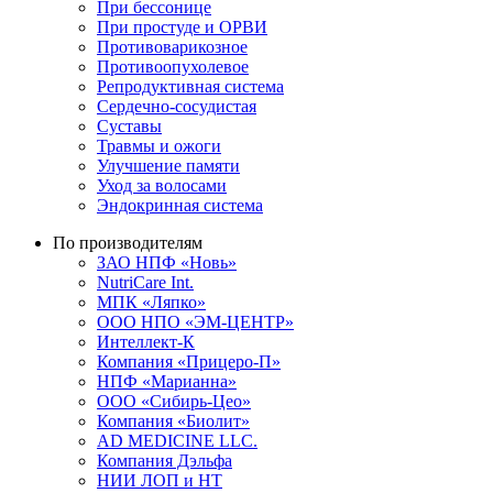
При бессонице
При простуде и ОРВИ
Противоварикозное
Противоопухолевое
Репродуктивная система
Сердечно-сосудистая
Суставы
Травмы и ожоги
Улучшение памяти
Уход за волосами
Эндокринная система
По производителям
ЗАО НПФ «Новь»
NutriCare Int.
МПК «Ляпко»
ООО НПО «ЭМ-ЦЕНТР»
Интеллект-К
Компания «Прицеро-П»
НПФ «Марианна»
ООО «Сибирь-Цео»
Компания «Биолит»
AD MEDICINE LLC.
Компания Дэльфа
НИИ ЛОП и НТ