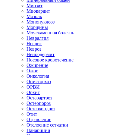
Минеральный обмен
Миозит
Миокардит
Мозоль
Мононуклеоз
Морщины
Мочекаменная болезнь
Невралгия
Неврит
Невроз
Нейродермит
Носовое кровотечение
Ожирение
Ожог
Онкология
Описторхоз
ОРВИ
Орхит
Остеоартроз
Остеопороз
Остеохондроз
Отит
Отравление
Отслоение сетчатки
Панариций