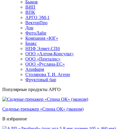
Быков
ВИП
ВПК
АРГО ЭМ-1
ВекторПро
Дон
ФитоЛайн
Компания «ЮГ»
Биакс
НПФ Элмет-СПб
ООО «Алтом-Консульт»
ООО «Пенталис»
ООО «Руслана-ЕС»
Апифарм
Столярова Т. И. Агеон
Фруктовый бар
Популярные продукты АРГО
Cиденье-тренажер «Спина ОК» (эконом)
В избранное