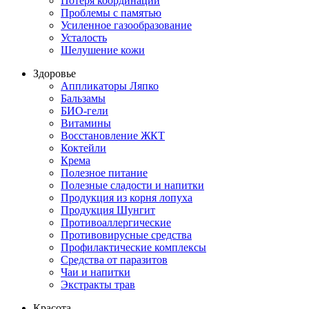
Потеря координации
Проблемы с памятью
Усиленное газообразование
Усталость
Шелушение кожи
Здоровье
Аппликаторы Ляпко
Бальзамы
БИО-гели
Витамины
Восстановление ЖКТ
Коктейли
Крема
Полезное питание
Полезные сладости и напитки
Продукция из корня лопуха
Продукция Шунгит
Противоаллергические
Противовирусные средства
Профилактические комплексы
Средства от паразитов
Чаи и напитки
Экстракты трав
Красота