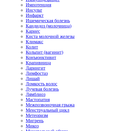
Импотенция
Инсульт
Инфаркт
Ишемическая болезнь
Кандидоз (молочница)
Кариес
Киста молочной железы
Климакс
Колит
Кольпит (вагинит)
Конъюнктивит
Крапивница
Ларингит
Лимфостаз
Лишай
Ломкость волос
Лучевая болезнь
Лямблиоз
Мастопатия
Межпозвоночная грыжа
Менструальный цикл
Метеоризм
Мигрень
Микоз