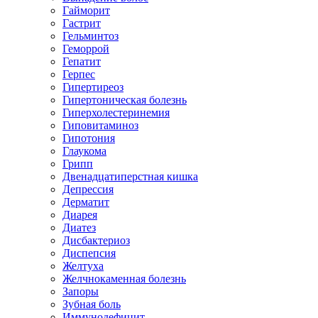
Гайморит
Гастрит
Гельминтоз
Геморрой
Гепатит
Герпес
Гипертиреоз
Гипертоническая болезнь
Гиперхолестеринемия
Гиповитаминоз
Гипотония
Глаукома
Грипп
Двенадцатиперстная кишка
Депрессия
Дерматит
Диарея
Диатез
Дисбактериоз
Диспепсия
Желтуха
Желчнокаменная болезнь
Запоры
Зубная боль
Иммунодефицит