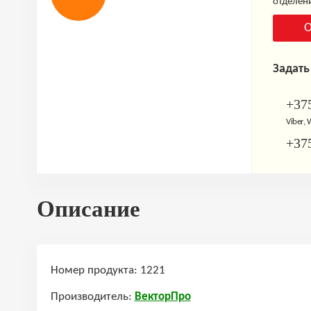
отделени
О
Задать
+375
Viber,
+375
Описание
Номер продукта: 1221
Производитель:
ВекторПро