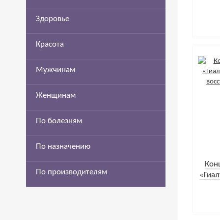
Здоровье
Красота
Мужчинам
Женщинам
По болезням
По назначению
Кон
По производителям
«Гиал
и во