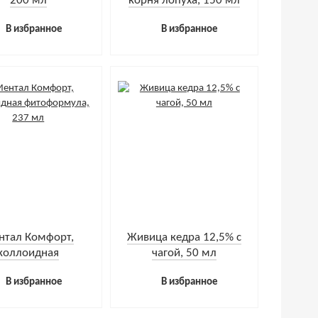
200 мл
корня лопуха, 150 мл
В избранное
В избранное
нтал Комфорт,
Живица кедра 12,5% с
коллоидная
чагой, 50 мл
формула, 237 мл
В избранное
В избранное