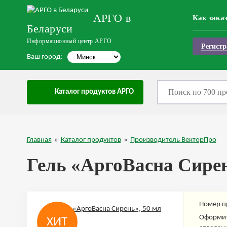
АРГО в
Как зака
Беларуси
Информационный центр АРГО
Регистр
Ваш город:
Каталог продуктов АРГО
Главная
»
Каталог продуктов
»
Производитель ВекторПро
Гель «АргоВасна Сирен
Номер п
Оформит
ХИТ