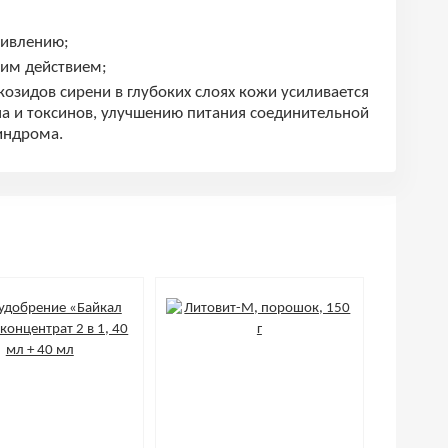
живлению;
им действием;
озидов сирени в глубоких слоях кожи усиливается
а и токсинов, улучшению питания соединительной
индрома.