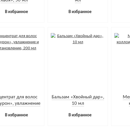
Хвоя», 50 мл
мл
В избранное
В избранное
центрат для волос
Бальзам «Хвойный дар»,
Ме
урон», увлажнение
10 мл
сстановление, 200
фито
В избранное
В избранное
мл