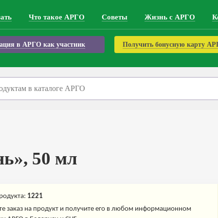
зать
Что такое АРГО
Советы
Жизнь с АРГО
К
ация в АРГО как участник
Получить бонусную карту А
ь», 50 мл
родукта:
1221
е заказ на продукт и получите его в любом информационном