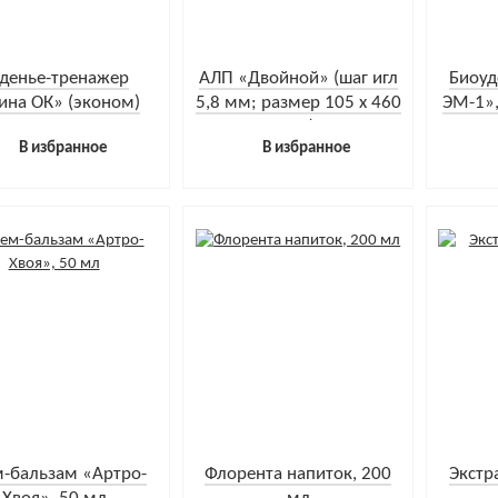
денье-тренажер
АЛП «Двойной» (шаг игл
Биоуд
ина ОК» (эконом)
5,8 мм; размер 105 х 460
ЭМ-1»,
мм)
4
В избранное
В избранное
-бальзам «Артро-
Флорента напиток, 200
Экстр