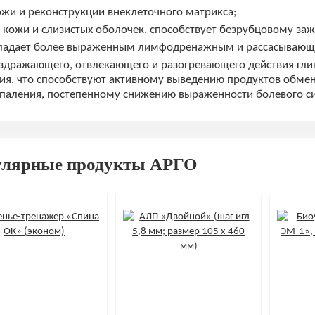
ожи и реконструкции внеклеточного матрикса;
 кожи и слизистых оболочек, способствует безрубцовому за
обладает более выраженным лимфодренажным и рассасывающ
аздражающего, отвлекающего и разогревающего действия глик
я, что способствуют активному выведению продуктов обмен
оспаления, постепенному снижению выраженности болевого с
улярные продукты АРГО