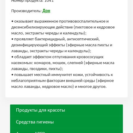
Номер продукта: 1041
Производитель:
Дон
• оказывает выраженное противовоспалительное и
десенсибилизирующее действие (пихтовое и кедровое
масло, экстракты череды и календулы);
• проявляет бактерицидный, антисептический,
дезинфицирующий эффекты (эфирные масла пихты и
лаванды, экстракты череды и календулы);
• обладает эффектом отпугивания кровососущих
насекомых: комаров, мошек, слепней (эфирные масла
лаванды, гвоздики, пихты);
• повышает местный иммунитет кожи, устойчивость к
неблагоприятным факторам внешней среды (эфирное
масло лаванды, кедровое масло) и многое другое.
Продукты для красоты
Средства гигиены