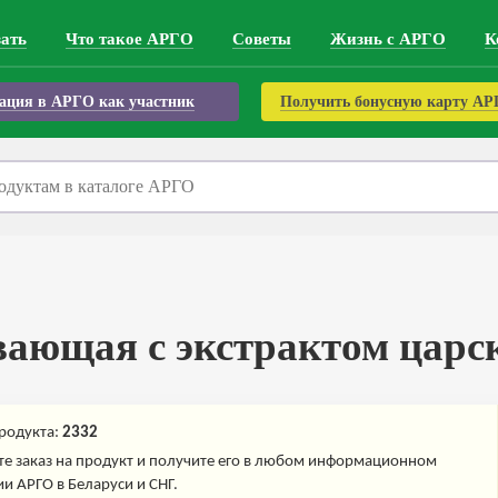
зать
Что такое АРГО
Советы
Жизнь с АРГО
К
ация в АРГО как участник
Получить бонусную карту А
вающая с экстрактом царс
родукта:
2332
е заказ на продукт и получите его в любом информационном
и АРГО в Беларуси и СНГ.