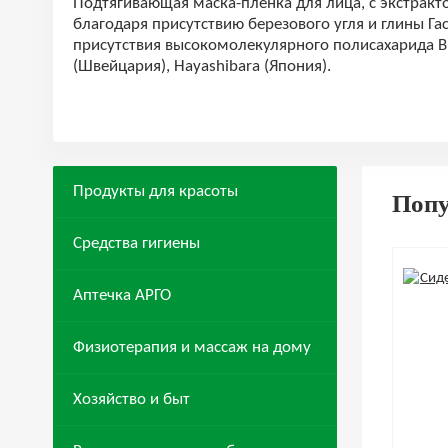
Подтягивающая маска-пленка для лица, с экстракт
благодаря присутствию березового угля и глины Гас
присутствия высокомолекулярного полисахарида В 
(Швейцария), Hayashibara (Япония).
Продукты для красоты
Поп
Средства гигиены
Аптечка АРГО
Физиотерапия и массаж на дому
Хозяйство и быт