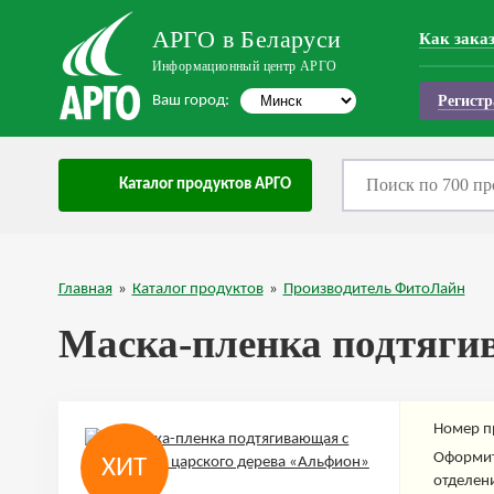
АРГО в Беларуси
Как зака
Информационный центр АРГО
Ваш город:
Регистр
Каталог продуктов АРГО
Главная
»
Каталог продуктов
»
Производитель ФитоЛайн
Маска-пленка подтяги
Номер п
Оформит
ХИТ
отделени