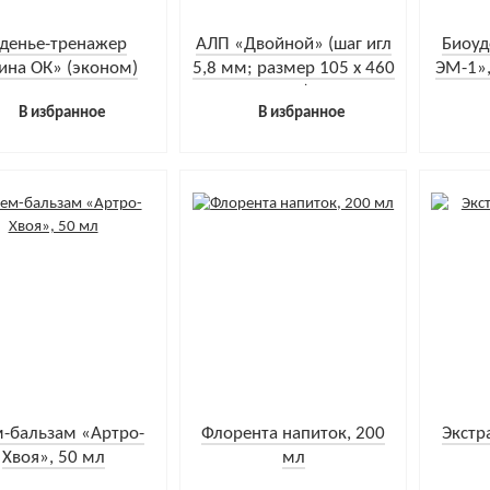
денье-тренажер
АЛП «Двойной» (шаг игл
Биоуд
ина ОК» (эконом)
5,8 мм; размер 105 х 460
ЭМ-1»,
мм)
4
В избранное
В избранное
-бальзам «Артро-
Флорента напиток, 200
Экстр
Хвоя», 50 мл
мл