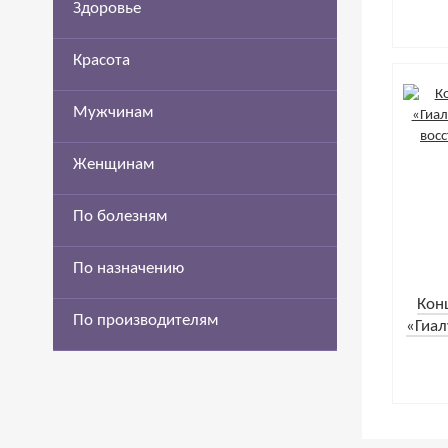
Здоровье
Красота
Мужчинам
Женщинам
По болезням
По назначению
Кон
По производителям
«Гиал
и во