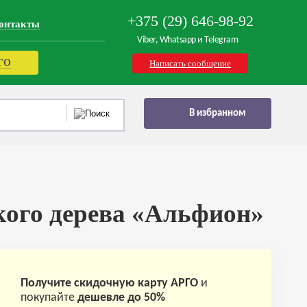
+375 (29) 646-98-92
онтакты
Viber, Whatsapp и Telegram
РГО
Написать сообщение
В избранном
кого дерева «Альфион»
Получите скидочную карту АРГО
и
покупайте
дешевле до 50%