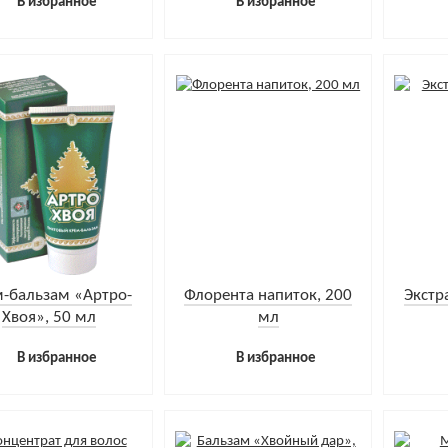
В избранное
В избранное
-бальзам «Артро-
Флорента напиток, 200
Экстр
Хвоя», 50 мл
мл
В избранное
В избранное