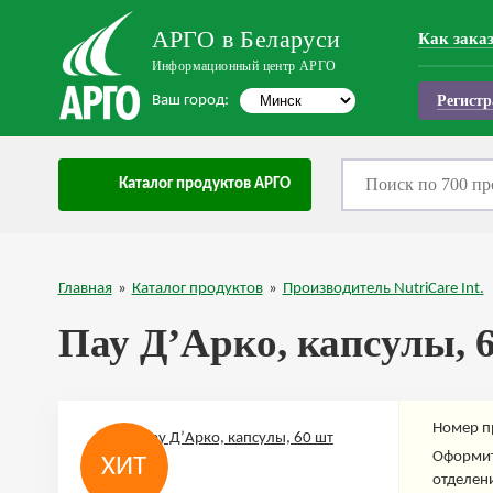
АРГО в Беларуси
Как зака
Информационный центр АРГО
Ваш город:
Регистр
Каталог продуктов АРГО
Главная
»
Каталог продуктов
»
Производитель NutriCare Int.
Пау Д’Арко, капсулы, 
Номер п
Оформит
ХИТ
отделени