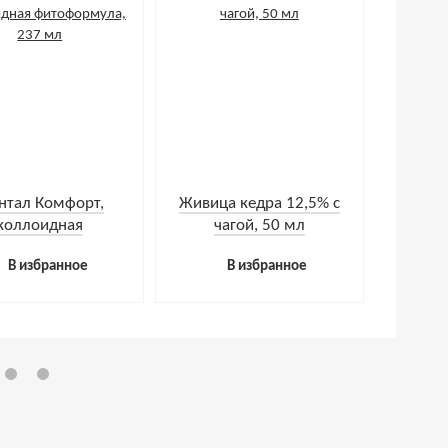
нтал Комфорт,
Живица кедра 12,5% с
коллоидная
чагой, 50 мл
формула, 237 мл
В избранное
В избранное