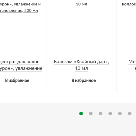
центрат для волос
Бальзам «Хвойный дар»,
Ме
урон», увлажнение
10 мл
сстановление, 200
фито
В избранное
В избранное
мл