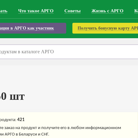
зать
Что такое АРГО
Советы
Жизнь с АРГО
К
ация в АРГО как участник
Получить бонусную карту А
60 шт
родукта:
421
е заказ на продукт и получите его в любом информационном
и АРГО в Беларуси и СНГ.