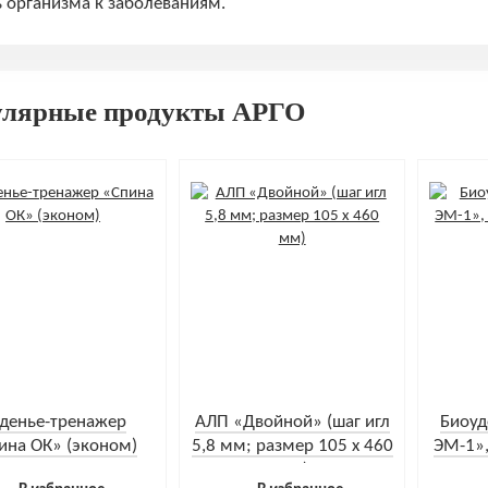
 организма к заболеваниям.
улярные продукты АРГО
денье-тренажер
АЛП «Двойной» (шаг игл
Биоуд
ина ОК» (эконом)
5,8 мм; размер 105 х 460
ЭМ-1»,
мм)
4