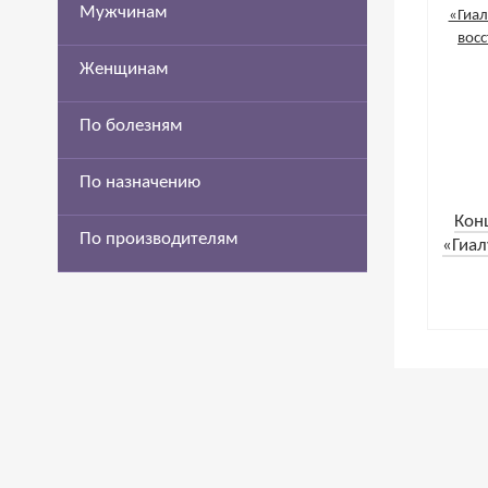
Мужчинам
Женщинам
По болезням
По назначению
Кон
По производителям
«Гиал
и во