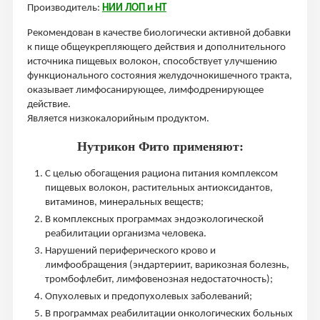
Производитель:
НИИ ЛОП и НТ
Рекомендован в качестве биологически активной добавки
к пище общеукрепляющего действия и дополнительного
источника пищевых волокон, способствует улучшению
функционального состояния желудочно­кишечного тракта,
оказывает лимфосанирующее, лимфодренирующее
действие.
Является низкокалорийным продуктом.
Нутрикон Фито применяют:
С целью обогащения рациона питания комплексом
пищевых волокон, растительных антиоксидантов,
витаминов, минеральных веществ;
В комплексных программах эндоэкологической
реабилитации организма человека.
Нарушений периферического крово и
лимфообращения (эндартериит, варикозная болезнь,
тромбофлебит, лимфовенозная недостаточность);
Опухолевых и предопухолевых заболеваний;
В программах реабилитации онкологических больных