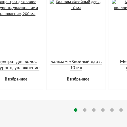
центрат для волос
Бальзам «Хвойный дар»,
Ме
урон», увлажнение
10 мл
сстановление, 200
фито
В избранное
В избранное
мл