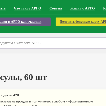
зать
Что такое АРГО
Советы
Жизнь с АРГО
К
ация в АРГО как участник
Получить бонусную карту А
сулы, 60 шт
родукта:
420
е заказ на продукт и получите его в любом информационном