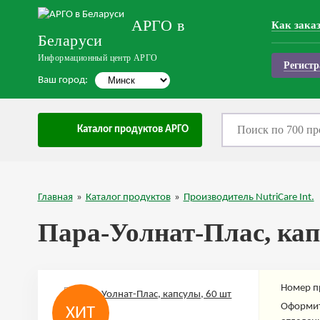
АРГО в
Как зака
Беларуси
Информационный центр АРГО
Регистр
Ваш город:
Каталог продуктов АРГО
Главная
»
Каталог продуктов
»
Производитель NutriCare Int.
Пара-Уолнат-Плас, кап
Номер п
Оформит
ХИТ