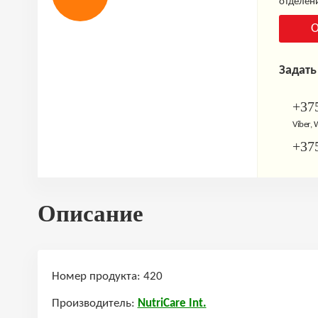
отделени
О
Задать
+375
Viber,
+375
Описание
Номер продукта: 420
Производитель:
NutriCare Int.