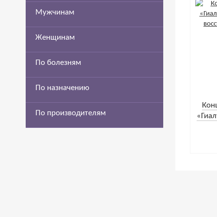
Мужчинам
Женщинам
По болезням
По назначению
Кон
По производителям
«Гиал
и во