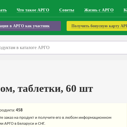
зать
Что такое АРГО
Советы
Жизнь с АРГО
К
ация в АРГО как участник
Получить бонусную карту А
ом, таблетки, 60 шт
родукта:
458
е заказ на продукт и получите его в любом информационном
и АРГО в Беларуси и СНГ.