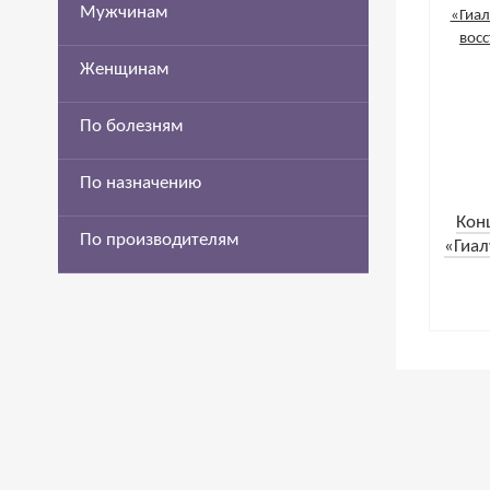
Мужчинам
Женщинам
По болезням
По назначению
Кон
По производителям
«Гиал
и во