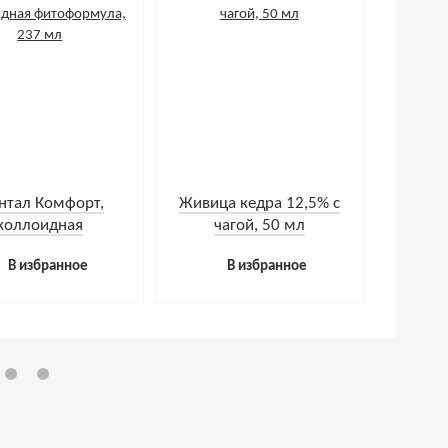
нтал Комфорт,
Живица кедра 12,5% с
коллоидная
чагой, 50 мл
формула, 237 мл
В избранное
В избранное