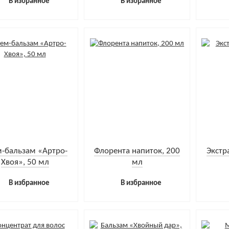
В избранное
В избранное
-бальзам «Артро-
Флорента напиток, 200
Экстр
Хвоя», 50 мл
мл
В избранное
В избранное