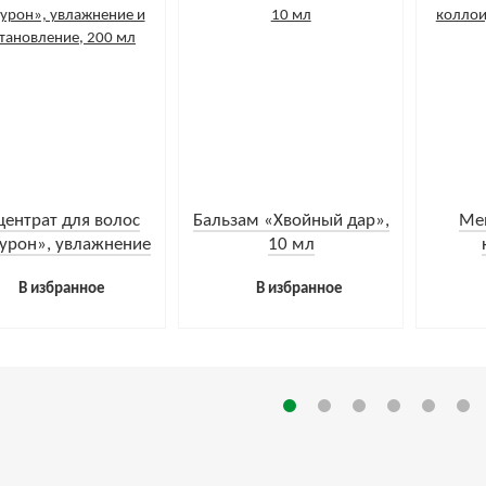
центрат для волос
Бальзам «Хвойный дар»,
Ме
урон», увлажнение
10 мл
сстановление, 200
фито
В избранное
В избранное
мл