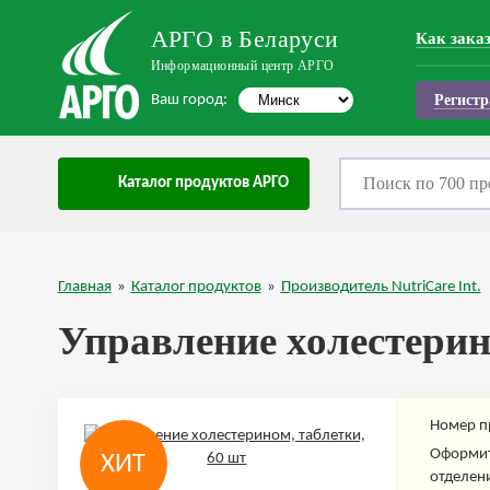
АРГО в Беларуси
Как зака
Информационный центр АРГО
Ваш город:
Регистр
Каталог продуктов АРГО
Главная
»
Каталог продуктов
»
Производитель NutriCare Int.
Управление холестерин
Номер п
Оформит
ХИТ
отделени